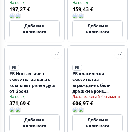
На склад
На склад
включително ръчна
HM
197,27 €
159,43 €
душ BN-3002-HA
Добави в
Добави в
количката
количката
PB
PB
PB Носталгичен
PB класически
смесител за вана с
смесител за
комплект ръчен душ
вграждане с бели
от бронз
дръжки Бронз,
На склад
Доставка след 5-6 седмици
включително ръчен
371,69 €
606,97 €
душ 1208854422
Добави в
Добави в
количката
количката