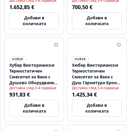
Доставка след 3-4 седмици
Доставка след 3-4 седмици
бронза VTT7601027
1.652,85 €
700,50 €
Добави в
Добави в
количката
количката
HUBER
HUBER
Хубер Викториански
Хюбер Викториански
Термостатичен
Термостатичен
Смесител за Вана с
Смесител за Вана с
Душово Оборудване
Душ Гарнитура Бронз
Доставка след 3-4 седмици
Доставка след 3-4 седмици
Бронз VTT3301027
198.VT01H.BA
931,83 €
1.425,34 €
Добави в
Добави в
количката
количката