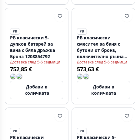
PB
PB
PB класически 5-
PB класически
дупков батарей за
смесител за баня с
вана с бяла дръжка
бутони от бронз,
Бронз 1208854792
включително ръчна
Доставка след 5-6 седмици
Доставка след 5-6 седмици
душ 1208855162
752,85 €
573,63 €
Добави в
Добави в
количката
количката
PB
PB
PB класически
PB класически 5-