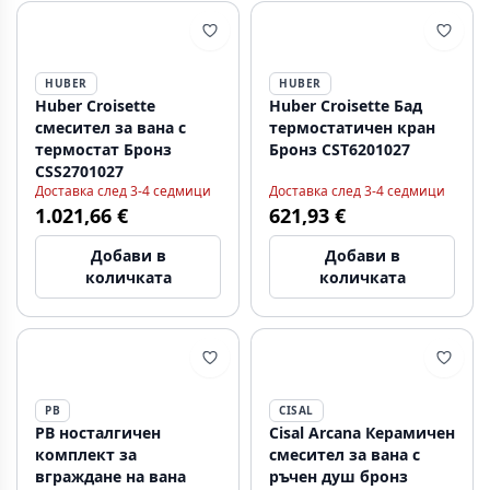
HUBER
HUBER
Huber Croisette
Huber Croisette Бад
смесител за вана с
термостатичен кран
термостат Бронз
Бронз CST6201027
CSS2701027
Доставка след 3-4 седмици
Доставка след 3-4 седмици
1.021,66 €
621,93 €
Добави в
Добави в
количката
количката
PB
CISAL
PB носталгичен
Cisal Arcana Керамичен
комплект за
смесител за вана с
вграждане на вана
ръчен душ бронз