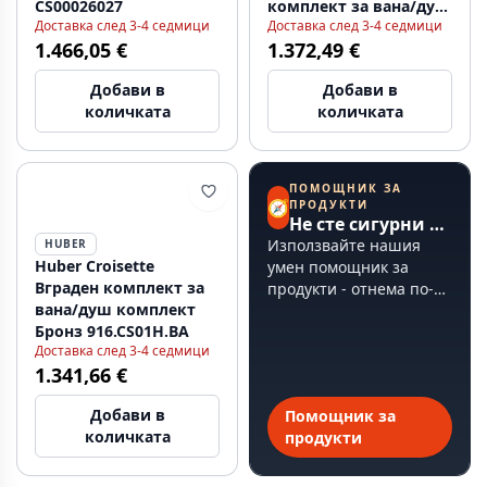
CS00026027
комплект за вана/душ
Доставка след 3-4 седмици
Доставка след 3-4 седмици
бронз 914.CS01H.BA
1.466,05 €
1.372,49 €
Добави в
Добави в
количката
количката
ПОМОЩНИК ЗА
🧭
ПРОДУКТИ
Не сте сигурни откъде да започнете?
Използвайте нашия
HUBER
Huber Croisette
умен помощник за
Вграден комплект за
продукти - отнема по-
вана/душ комплект
малко от 60 секунди.
Бронз 916.CS01H.BA
Доставка след 3-4 седмици
1.341,66 €
Добави в
Помощник за
количката
продукти