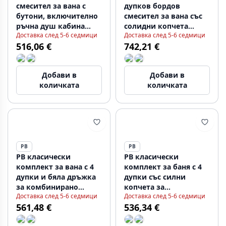
смесител за вана с
дупков бордов
бутони, включително
смесител за вана със
ръчна душ кабина
солидни копчета
Доставка след 5-6 седмици
Доставка след 5-6 седмици
Бронз 1208855222
бронз 1208855782
516,06 €
742,21 €
Добави в
Добави в
количката
количката
PB
PB
PB класически
PB класически
комплект за вана с 4
комплект за баня с 4
дупки и бяла дръжка
дупки със силни
за комбинирано
копчета за
Доставка след 5-6 седмици
Доставка след 5-6 седмици
пълнене на вана,
комбинирана вана в
561,48 €
536,34 €
бронз 1208855812
бронз 1208855842