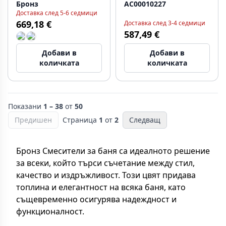
Бронз
AC00010227
Доставка след 5-6 седмици
669,18 €
Доставка след 3-4 седмици
587,49 €
Добави в
Добави в
количката
количката
Показани
1 – 38
от
50
Предишен
Страница
1
от
2
Следващ
Бронз Смесители за баня са идеалното решение
за всеки, който търси съчетание между стил,
качество и издръжливост. Този цвят придава
топлина и елегантност на всяка баня, като
същевременно осигурява надеждност и
функционалност.