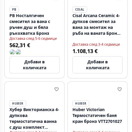
PB
CISAL
PB Носталгичен
Cisal Arcana Ceramic 4-
смесител за вана с
дупков смесител за
ръчен душ и бяла
вана за монтаж на
ръкохватка Бронз
ръба на ваната Бронз
Доставка след 5-6 седмици
AC00026027
562,31 €
Доставка след 3-4 седмици
1.108,13 €
Добави в
Добави в
количката
количката
HUBER
HUBER
Хубер Викторианска 4-
Huber Victorian
дупкова
Термостатичен баня
термостатична ванна
кран бронз VTT2701027
с душ комплект