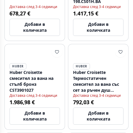
198.CS01H.BA
Доставка след 3-4 седмици
Доставка след 3-4 седмици
678,27 €
1.417,15 €
Добави в
Добави в
количката
количката
HUBER
HUBER
Huber Croisette
Huber Croisette
смесител за вана на
Термостатичен
стълб бронз
смесител за вана със
CST3901027
сет за ръчен душ
Доставка след 3-4 седмици
Доставка след 3-4 седмици
Бронз CSD2701027
1.986,98 €
792,03 €
Добави в
Добави в
количката
количката