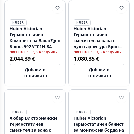
HUBER
HUBER
Huber Victorian
Huber Victorian
Термостатичен
Термостатичен
Комплект за Вана/Душ
смесител за вана с
Бронз 592.VT01H.BA
душ гарнитура Бронз
Доставка след 3-4 седмици
Доставка след 3-4 седмици
VTS2701027
2.044,39 €
1.080,35 €
Добави в
Добави в
количката
количката
HUBER
HUBER
Хюбер Викториански
Huber Victorian
термостатичен
Термостатичен банист
смесител за вана с
за монтаж на борда на