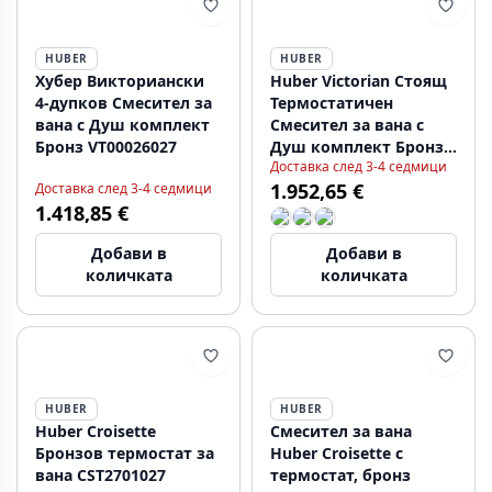
HUBER
HUBER
Хубер Викториански
Huber Victorian Стоящ
4-дупков Смесител за
Термостатичен
вана с Душ комплект
Смесител за вана с
Бронз VT00026027
Душ комплект Бронз
Доставка след 3-4 седмици
VTT3901027
1.952,65 €
Доставка след 3-4 седмици
1.418,85 €
Добави в
Добави в
количката
количката
HUBER
HUBER
Huber Croisette
Смесител за вана
Бронзов термостат за
Huber Croisette с
вана CST2701027
термостат, бронз