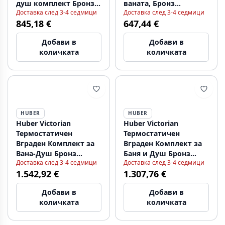
душ комплект Бронз
ваната, Бронз
Доставка след 3-4 седмици
Доставка след 3-4 седмици
VTD2701027
VTT6201027
845,18 €
647,44 €
Добави в
Добави в
количката
количката
HUBER
HUBER
Huber Victorian
Huber Victorian
Термостатичен
Термостатичен
Вграден Комплект за
Вграден Комплект за
Вана-Душ Бронз
Баня и Душ Бронз
Доставка след 3-4 седмици
Доставка след 3-4 седмици
914.VT01H.BA
915.VT01H.BA
1.542,92 €
1.307,76 €
Добави в
Добави в
количката
количката