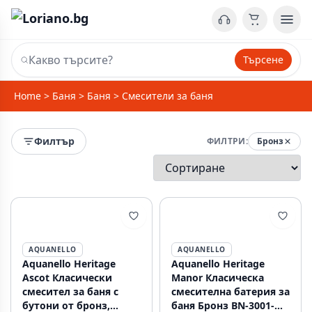
Търсене
Home
>
Баня
>
Баня
>
Смесители за баня
Филтър
ФИЛТРИ:
Бронз
AQUANELLO
AQUANELLO
Aquanello Heritage
Aquanello Heritage
Ascot Класически
Manor Класическа
смесител за баня с
смесителна батерия за
бутони от бронз,
баня Бронз BN-3001-