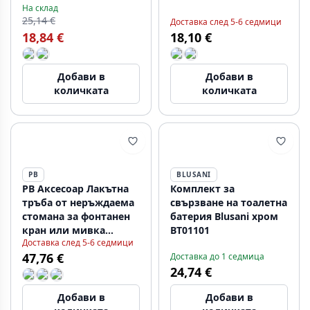
На склад
1208953286
25,14 €
Доставка след 5-6 седмици
18,84 €
18,10 €
Добави в
Добави в
количката
количката
PB
BLUSANI
PB Аксесоар Лакътна
Комплект за
тръба от неръждаема
свързване на тоалетна
стомана за фонтанен
батерия Blusani хром
кран или мивка
BT01101
Доставка след 5-6 седмици
1208969843
47,76 €
Доставка до 1 седмица
24,74 €
Добави в
Добави в