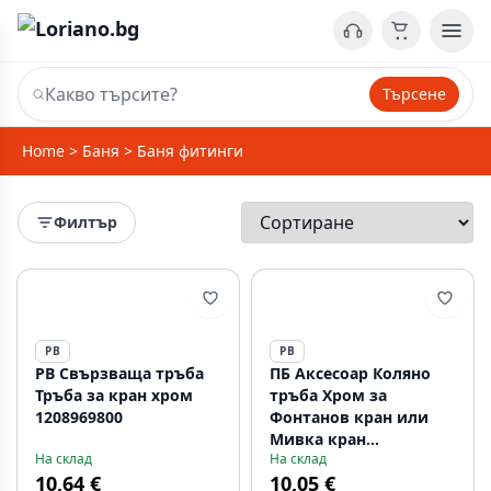
Търсене
Home
>
Баня
>
Баня фитинги
Филтър
PB
PB
PB Свързваща тръба
ПБ Аксесоар Коляно
Тръба за кран хром
тръба Хром за
1208969800
Фонтанов кран или
Мивка кран
На склад
На склад
1208969801
10,64 €
10,05 €