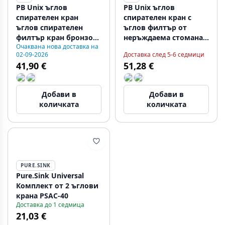
PB Unix ъглов
PB Unix ъглов
спирателен кран
спирателен кран с
ъглов спирателен
ъглов филтър от
филтър кран бронзов
неръждаема стомана
Очаквана нова доставка на
за мивка и умивалник
за чешма и мивка
02-09-2026
Доставка след 5-6 седмици
1208953287
1208953288
41,90 €
51,28 €
Добави в
Добави в
количката
количката
PURE.SINK
Pure.Sink Universal
Комплект от 2 ъглови
крана PSAC-40
Доставка до 1 седмица
21,03 €