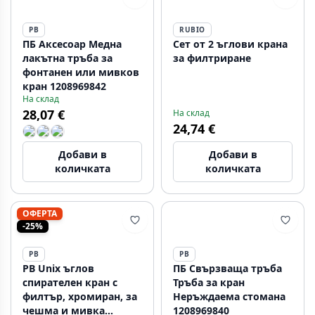
PB
RUBIO
ПБ Аксесоар Медна
Сет от 2 ъглови крана
лакътна тръба за
за филтриране
фонтанен или мивков
кран 1208969842
На склад
28,07 €
На склад
24,74 €
Добави в
Добави в
количката
количката
ОФЕРТА
-25%
PB
PB
PB Unix ъглов
ПБ Свързваща тръба
спирателен кран с
Тръба за кран
филтър, хромиран, за
Неръждаема стомана
чешма и мивка
1208969840