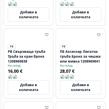
Добави в
Добави в
количката
количката
PB
PB
PB Свързваща тръба
ПБ Аксесоар Лакътна
Тръба за кран бронз
тръба Бронз за чешма
1208969838
или мивка 1208969841
На склад
На склад
16,00 €
28,07 €
Добави в
Добави в
количката
количката