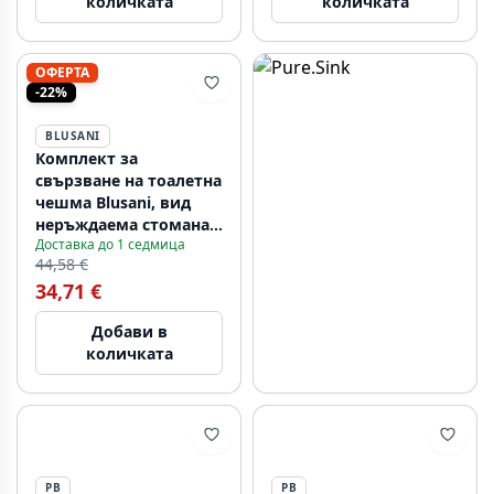
количката
количката
ОФЕРТА
-22%
BLUSANI
Комплект за
свързване на тоалетна
чешма Blusani, вид
неръждаема стомана
Доставка до 1 седмица
BT01102
44,58 €
34,71 €
Добави в
количката
PB
PB