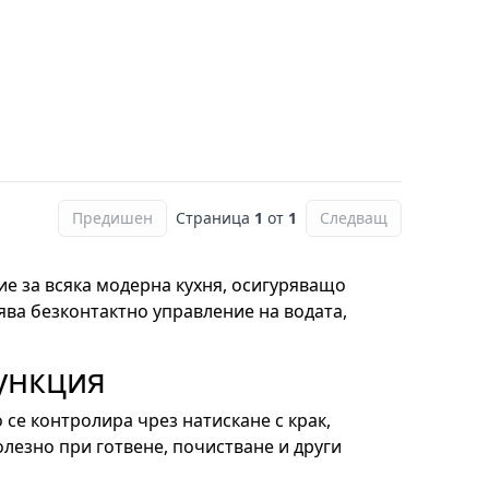
Предишен
Страница
1
от
1
Следващ
ие за всяка модерна кухня, осигуряващо
ява безконтактно управление на водата,
ункция
 се контролира чрез натискане с крак,
олезно при готвене, почистване и други