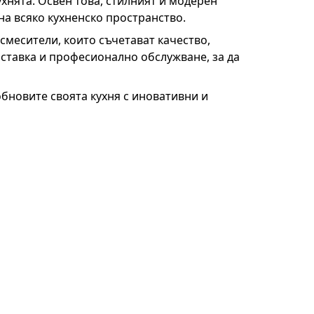
ухнята. Освен това, стилният и модерен
на всяко кухненско пространство.
смесители, които съчетават качество,
оставка и професионално обслужване, за да
обновите своята кухня с иновативни и