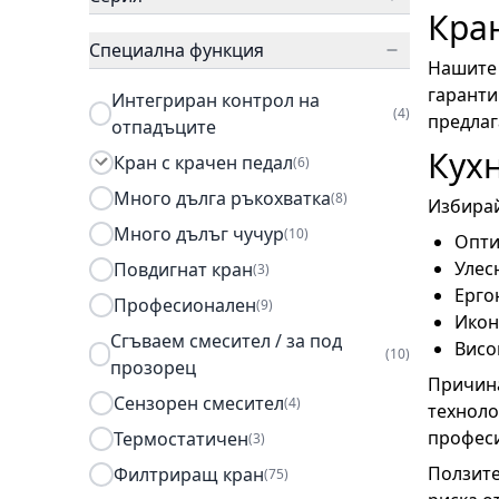
Кра
Специална функция
Нашите 
гаранти
Интегриран контрол на
(4)
предлаг
отпадъците
Кухн
Кран с крачен педал
(6)
Много дълга ръкохватка
(8)
Избирай
Много дълъг чучур
(10)
Опти
Улес
Повдигнат кран
(3)
Ерго
Професионален
(9)
Икон
Сгъваем смесител / за под
Висо
(10)
прозорец
Причина
Сензорен смесител
(4)
техноло
професи
Термостатичен
(3)
Ползите
Филтриращ кран
(75)