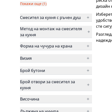
риска о
Покажи още (1)
дизайн 
Изберет
Смесител за кухня с ръчен душ
удобств
сте сиг
Метод на монтаж на смесителя
Разглед
за кухня
надежд
Форма на чучура на крана
Визия
Брой бутони
Брой отвори за смесител за
кухня
Височина
Дължина на чучура