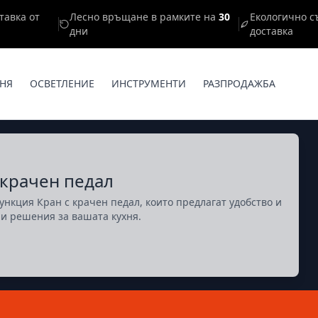
тавка от
Лесно връщане в рамките на
30
Екологично с
дни
доставка
НЯ
ОСВЕТЛЕНИЕ
ИНСТРУМЕНТИ
РАЗПРОДАЖБА
 крачен педал
нкция Кран с крачен педал, които предлагат удобство и
ни решения за вашата кухня.