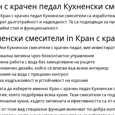
н с крачен педал Кухненски с
Кран с крачен педал Кухненски смесители са изработен
рат дълготрайност и надеждност. Те са подходящи за п
айки стил и функционалност.
енски смесители in Кран с кр
ки Кухненски смесители с крачен педал, вие инвестират
мална хигиена чрез безконтактно управление
нена работа с вода без замърсяване на ръцете
номичен дизайн, който се вписва във всеки интериор
омия на вода с прецизен контрол
ка издръжливост и устойчивост на корозия
та да изберете именно Кран с крачен педал Кухненски 
гия, която подобрява всяка кухня. Тези смесители са под
онални кухни, където хигиената и ефективността са от 
 от този вид специална функция включват по-добра кон