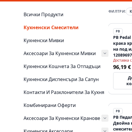
ФИЛТРИ:
К
Всички Продукти
Кухненски Смесители
PB
PB Pedal
Кухненски Мивки
крака х
на под и
Аксесоари За Кухненски Мивки
12089697
Доставка 
Кухненски Кошчета За Отпадъци
96,19 €
Д
Кухненски Диспенсъри За Сапун
ко
Контакти И Разклонители За Кухня
Комбинирани Оферти
PB
PB Педа
Aксесоари За Кухненски Кранове
Двойна 
смесите
Кухненски Аксесоари