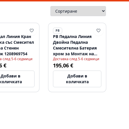
PB
дал Линия Кран
PB Педална Линия
ка със Смесител
Двойна Педална
за Стенен
Смесителна Батерия
ж 1208969754
хром за Монтаж на
а след 5-6 седмици
Доставка след 5-6 седмици
Под 1208969756
6 €
195,06 €
Добави в
Добави в
количката
количката