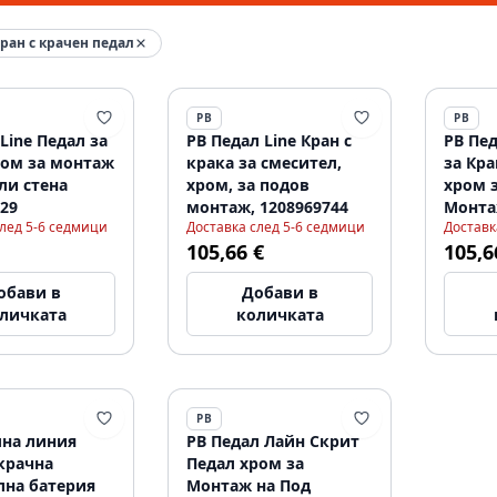
ран с крачен педал
PB
PB
 Line Педал за
PB Педал Line Кран с
PB Пе
ром за монтаж
крака за смесител,
за Кра
ли стена
хром, за подов
хром 
29
монтаж, 1208969744
Монта
след 5-6 седмици
Доставка след 5-6 седмици
Доставк
105,66 €
105,6
обави в
Добави в
личката
количката
PB
лна линия
PB Педал Лайн Скрит
крачна
Педал хром за
лна батерия
Монтаж на Под