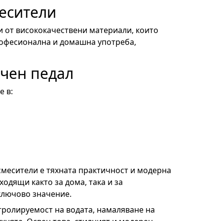
месители
и от висококачествени материали, които
рофесионална и домашна употреба,
ачен педал
е в:
смесители е тяхната практичност и модерна
ходящи както за дома, така и за
ключово значение.
тролируемост на водата, намаляване на