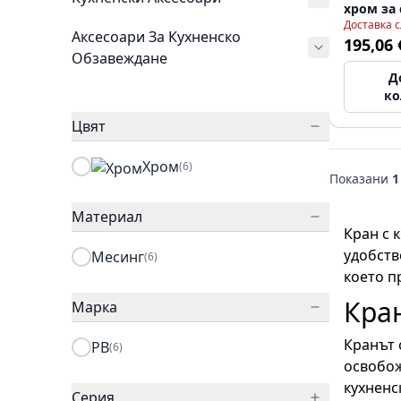
хром за 
Доставка 
монтаж 
Аксесоари За Кухненско
195,06 
Обзавеждане
Д
ко
Цвят
Хром
(6)
Показани
1
Материал
Кран с 
удобств
Месинг
(6)
което п
Кра
Марка
Кранът 
PB
(6)
освобож
кухненс
Серия