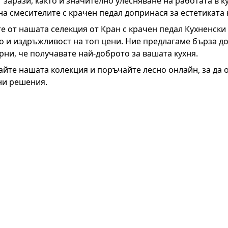
т зарази, както и значително улесняване на работата в к
на смесителите с крачен педал допринася за естетиката 
е от нашата селекция от Кран с крачен педал Кухненски 
о и издръжливост на топ цени. Ние предлагаме бърза д
урни, че получавате най-доброто за вашата кухня.
айте нашата колекция и поръчайте лесно онлайн, за да 
ни решения.