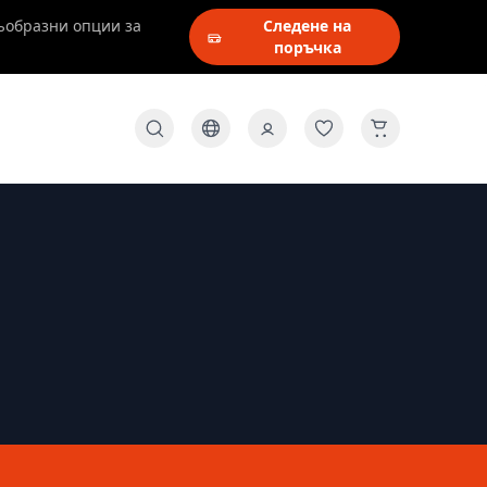
ъобразни опции за
Следене на
поръчка