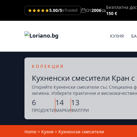
Безплатна дос
5.00/5
От
2006
eTrusted
150 €
КУХНЯ
БА
КОЛЕКЦИЯ
Кухненски смесители Кран с
Открийте Кухненски смесители със Специална фу
хигиена. Изберете практични и висококачестве
6
14
13
ПРОДУКТИ
МАРКИ
ФИЛТРИ
Home
>
Кухня
>
Кухненски смесители