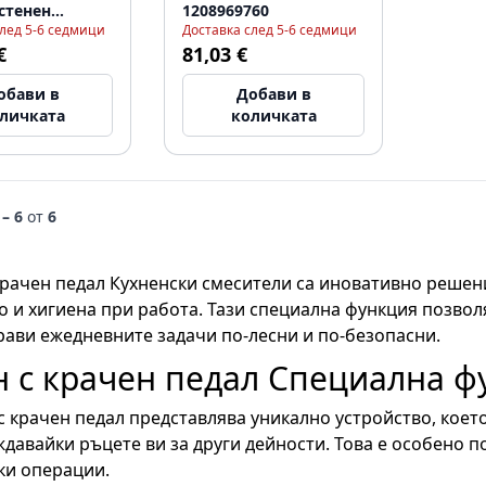
стенен
1208969760
след 5-6 седмици
Доставка след 5-6 седмици
1208969759
€
81,03 €
обави в
Добави в
личката
количката
 – 6
от
6
крачен педал Кухненски смесители са иновативно решен
о и хигиена при работа. Тази специална функция позвол
рави ежедневните задачи по-лесни и по-безопасни.
н с крачен педал Специална ф
с крачен педал представлява уникално устройство, което
давайки ръцете ви за други дейности. Това е особено п
ки операции.