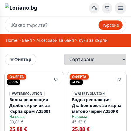
Търсене
Home
>
Баня
>
Аксесоари за баня
>
Куки за кърпи
Филтър
ОФЕРТА
ОФЕРТА
-35%
-43%
WATEREVOLUTION
WATEREVOLUTION
Водна революция
Водна революция
Дълбок крючок за
Дълбок крюк за кърпа
кърпа хром A25001
матово черен A250PR
На склад
На склад
39,81 €
45,63 €
25,88 €
25,88 €