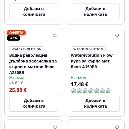
Добави в
Добави в
количката
количката
ОФЕРТА
-43%
WATEREVOLUTION
WATEREVOLUTION
Водна революция
Waterevolution Flow
Дълбока закачалка за
кука за кърпа мат
кърпи в матово бяло
бяло A150BR
A250BR
На склад
На склад
45,63 €
17,48 €
25,88 €
Добави в
Добави в
количката
количката