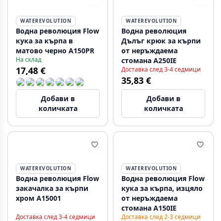
WATEREVOLUTION
WATEREVOLUTION
Водна революция Flow
Водна революция
кука за кърпа в
Дълъг крюк за кърпи
матово черно A150PR
от неръждаема
На склад
стомана A250IE
17,48 €
Доставка след 3-4 седмици
35,83 €
Добави в
Добави в
количката
количката
WATEREVOLUTION
WATEREVOLUTION
Водна революция Flow
Водна революция Flow
закачалка за кърпи
кука за кърпа, изцяло
хром А15001
от неръждаема
стомана A150IE
Доставка след 3-4 седмици
Доставка след 2-3 седмици