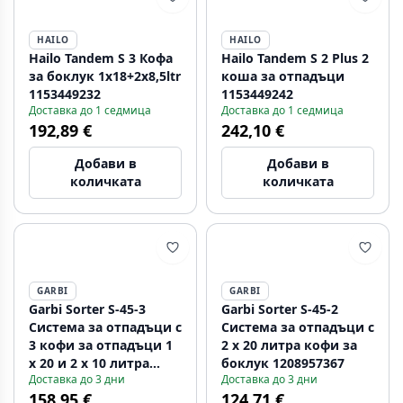
HAILO
HAILO
Hailo Tandem S 3 Кофа
Hailo Tandem S 2 Plus 2
за боклук 1x18+2x8,5ltr
коша за отпадъци
1153449232
1153449242
Доставка до 1 седмица
Доставка до 1 седмица
192,89 €
242,10 €
Добави в
Добави в
количката
количката
GARBI
GARBI
Garbi Sorter S-45-3
Garbi Sorter S-45-2
Система за отпадъци с
Система за отпадъци с
3 кофи за отпадъци 1
2 x 20 литра кофи за
x 20 и 2 x 10 литра
боклук 1208957367
Доставка до 3 дни
Доставка до 3 дни
1208957366
158,95 €
124,71 €