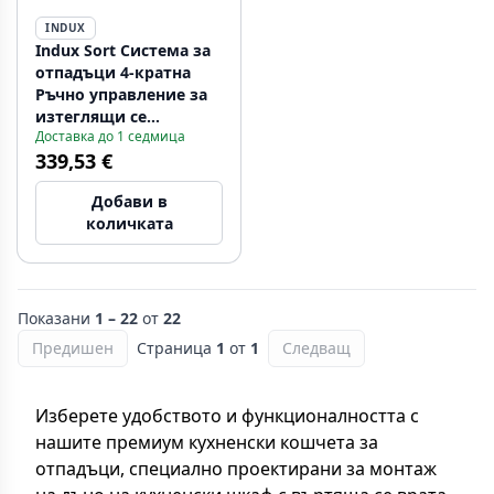
INDUX
Indux Sort Система за
отпадъци 4-кратна
Ръчно управление за
изтеглящи се
Доставка до 1 седмица
чекмеджета
339,53 €
1208972321
Добави в
количката
Показани
1 – 22
от
22
Предишен
Страница
1
от
1
Следващ
Изберете удобството и функционалността с
нашите премиум кухненски кошчета за
отпадъци, специално проектирани за монтаж