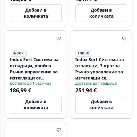
Добави в
Добави в
количката
количката
INDUX
INDUX
Indux Sort Система за
Indux Sort Система за
отпадъци, двойна
отпадъци, 3-кратна
Ръчно управление за
Ръчно управление за
изтеглящи се
изтеглящи се
Доставка до 1 седмица
Доставка до 1 седмица
чекмеджета
чекмеджета
186,99 €
251,94 €
1208972319
1208972320
Добави в
Добави в
количката
количката