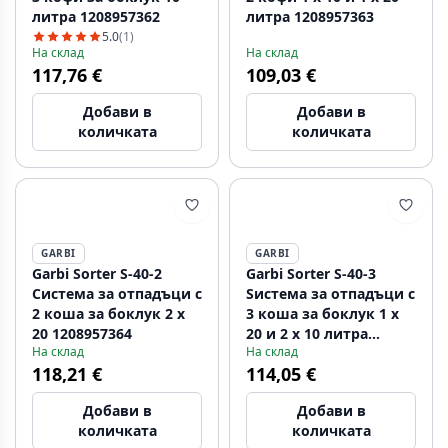
литра 1208957362
литра 1208957363
5.0
(1)
На склад
На склад
117,76 €
109,03 €
Добави в
Добави в
количката
количката
GARBI
GARBI
Garbi Sorter S-40-2
Garbi Sorter S-40-3
Система за отпадъци с
Sистема за отпадъци с
2 коша за боклук 2 x
3 коша за боклук 1 x
20 1208957364
20 и 2 x 10 литра
На склад
На склад
1208957365
118,21 €
114,05 €
Добави в
Добави в
количката
количката