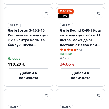
ОФЕРТА
-18%
GARBI
GARBI
Garbi Sorter S-45-2-15
Garbi Round R-40-1 Кош
Система за отпадъци с
за отпадъци с обем 11
2 x 15 литра кофи за
литра, може да се
боклук, ниска
постави от ляво или
1208957444
дясно 1208957471
5.0
(1)
На склад
42,20 €
На склад
119,29 €
34,66 €
Добави в
Добави в
количката
количката
HAILO
HAILO