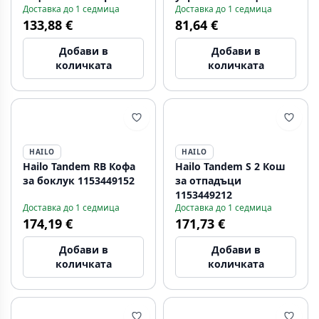
Доставка до 1 седмица
Доставка до 1 седмица
1340039330
кухненски отпадъци 2
133,88 €
81,64 €
x 15L 134.0039.553
Добави в
Добави в
количката
количката
HAILO
HAILO
Hailo Tandem RB Кофа
Hailo Tandem S 2 Кош
за боклук 1153449152
за отпадъци
1153449212
Доставка до 1 седмица
Доставка до 1 седмица
174,19 €
171,73 €
Добави в
Добави в
количката
количката