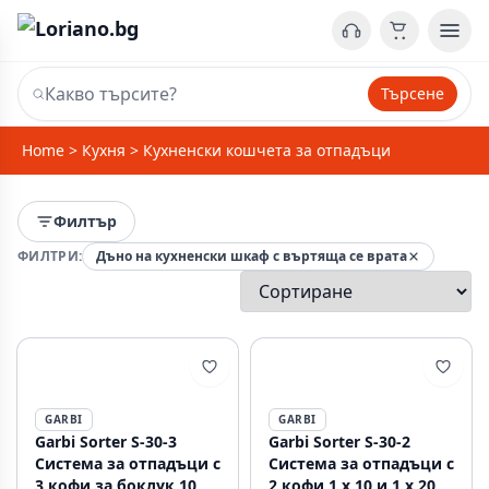
Търсене
Home
>
Кухня
>
Кухненски кошчета за отпадъци
Филтър
ФИЛТРИ:
Дъно на кухненски шкаф с въртяща се врата
GARBI
GARBI
Garbi Sorter S-30-3
Garbi Sorter S-30-2
Система за отпадъци с
Система за отпадъци с
3 кофи за боклук 10
2 кофи 1 x 10 и 1 x 20