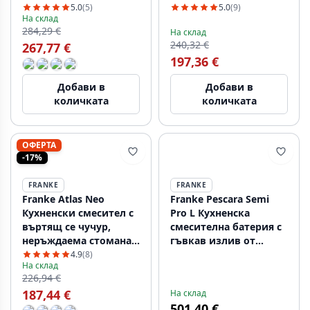
115.0569.461
5.0
(5)
5.0
(9)
На склад
284,29 €
На склад
240,32 €
267,77 €
197,36 €
Добави в
Добави в
количката
количката
ОФЕРТА
-17%
FRANKE
FRANKE
Franke Atlas Neo
Franke Pescara Semi
Кухненски смесител с
Pro L Кухненска
въртящ се чучур,
смесителна батерия с
неръждаема стомана
гъвкав излив от
115.0521.435
неръждаема стомана
4.9
(8)
На склад
115.0741.700
226,94 €
187,44 €
На склад
501,40 €