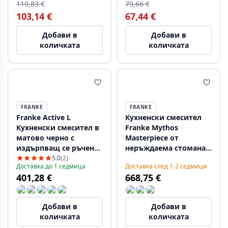
119,83 €
79,66 €
103,14 €
67,44 €
Добави в
Добави в
количката
количката
FRANKE
FRANKE
Franke Active L
Кухненски смесител
Кухненски смесител в
Franke Mythos
матово черно с
Masterpiece от
издърпващ се ръчен
неръждаема стомана с
душ 115.0653.382
J-образен чучур и
5.0
(2)
Доставка до 1 седмица
Доставка след 1-2 седмици
издърпващ се
401,28 €
668,75 €
накрайник -
115.0711.554
Добави в
Добави в
количката
количката