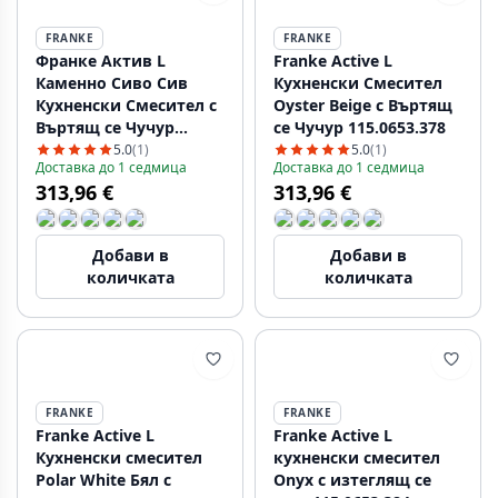
FRANKE
FRANKE
Франке Актив L
Franke Active L
Каменно Сиво Сив
Кухненски Смесител
Кухненски Смесител с
Oyster Beige с Въртящ
Въртящ се Чучур
се Чучур 115.0653.378
115.0653.374
5.0
(1)
5.0
(1)
Доставка до 1 седмица
Доставка до 1 седмица
313,96 €
313,96 €
Добави в
Добави в
количката
количката
FRANKE
FRANKE
Franke Active L
Franke Active L
Кухненски смесител
кухненски смесител
Polar White Бял с
Onyx с изтеглящ се