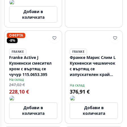
Добави в
количката
ОФЕРТА
-8%
FRANKE
FRANKE
Franke Active J
Франке Марис Слим L
Кухненски смесител
Кухненски чешмичок
хром с въртящ се
с въртящ се
чучур 115.0653.395
изпускателен край
На склад
Черен 115.0728.391
247,02 €
На склад
228,10 €
376,91 €
Добави в
Добави в
количката
количката