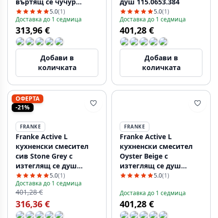
въртящ се чучур
душ 115.0653.384
115.0653.376
5.0
(1)
5.0
(1)
Доставка до 1 седмица
Доставка до 1 седмица
313,96 €
401,28 €
Добави в
Добави в
количката
количката
ОФЕРТА
-21%
FRANKE
FRANKE
Franke Active L
Franke Active L
кухненски смесител
кухненски смесител
сив Stone Grey с
Oyster Beige с
изтеглящ се душ
изтеглящ се душ
115.0653.385
115.0653.389
5.0
(1)
5.0
(1)
Доставка до 1 седмица
401,28 €
Доставка до 1 седмица
316,36 €
401,28 €