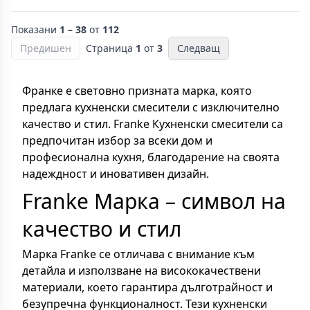
Показани
1 – 38
от
112
Предишен
Страница
1
от
3
Следващ
Франке е световно призната марка, която
предлага кухненски смесители с изключително
качество и стил. Franke Кухненски смесители са
предпочитан избор за всеки дом и
професионална кухня, благодарение на своята
надеждност и иновативен дизайн.
Franke Марка – символ на
качество и стил
Марка Franke се отличава с внимание към
детайла и използване на висококачествени
материали, което гарантира дълготрайност и
безупречна функционалност. Тези кухненски