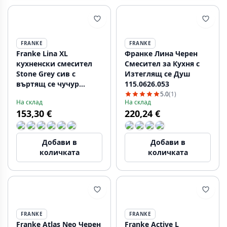
FRANKE
FRANKE
Franke Lina XL
Франке Лина Черен
кухненски смесител
Смесител за Кухня с
Stone Grey сив с
Изтеглящ се Душ
въртящ се чучур
115.0626.053
115.0626.022
5.0
(1)
На склад
На склад
153,30 €
220,24 €
Добави в
Добави в
количката
количката
FRANKE
FRANKE
Franke Atlas Neo Черен
Franke Active L