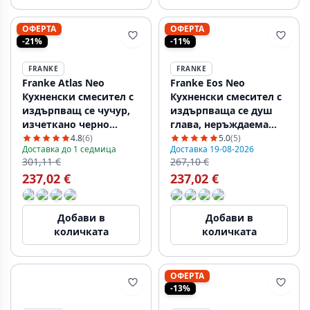
ОФЕРТА
ОФЕРТА
-21%
-11%
FRANKE
FRANKE
Franke Atlas Neo
Franke Eos Neo
Кухненски смесител с
Кухненски смесител с
издърпващ се чучур,
издърпваща се душ
изчеткано черно
глава, неръждаема
115.0550.427
стомана 115.0590.045
4.8
(6)
5.0
(5)
Доставка до 1 седмица
Доставка 19-08-2026
301,11 €
267,10 €
237,02 €
237,02 €
Добави в
Добави в
количката
количката
ОФЕРТА
-13%