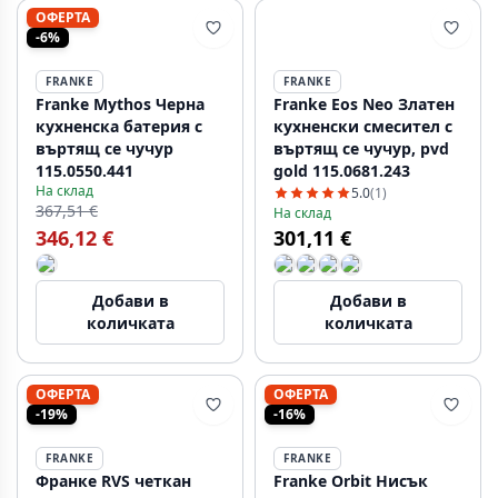
ОФЕРТА
-6%
FRANKE
FRANKE
Franke Mythos Черна
Franke Eos Neo Златен
кухненска батерия с
кухненски смесител с
въртящ се чучур
въртящ се чучур, pvd
115.0550.441
gold 115.0681.243
На склад
5.0
(1)
367,51 €
На склад
346,12 €
301,11 €
Добави в
Добави в
количката
количката
ОФЕРТА
ОФЕРТА
-19%
-16%
FRANKE
FRANKE
Франке RVS четкан
Franke Orbit Нисък