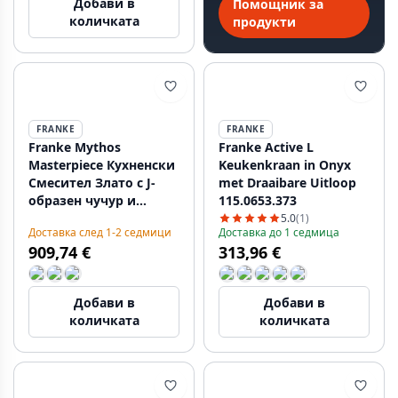
Добави в
Помощник за
количката
продукти
FRANKE
FRANKE
Franke Mythos
Franke Active L
Masterpiece Кухненски
Keukenkraan in Onyx
Смесител Злато с J-
met Draaibare Uitloop
образен чучур и
115.0653.373
Изтегляща се Дюза -
5.0
(1)
Доставка след 1-2 седмици
Доставка до 1 седмица
115.0711.558
909,74 €
313,96 €
Добави в
Добави в
количката
количката