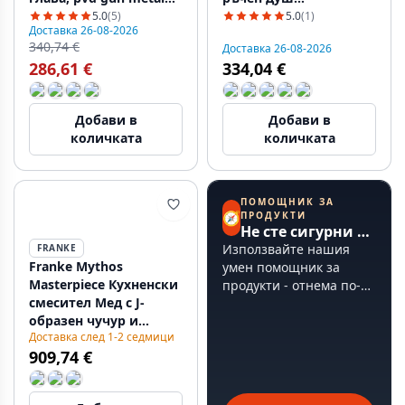
115.0628.256
115.0653.379
5.0
(5)
5.0
(1)
Доставка 26-08-2026
340,74 €
Доставка 26-08-2026
286,61 €
334,04 €
Добави в
Добави в
количката
количката
ПОМОЩНИК ЗА
🧭
ПРОДУКТИ
Не сте сигурни откъде да започнете?
Използвайте нашия
FRANKE
Franke Mythos
умен помощник за
Masterpiece Кухненски
продукти - отнема по-
смесител Мед с J-
малко от 60 секунди.
образен чучур и
Доставка след 1-2 седмици
Изтеглящ се душ -
909,74 €
115.0711.557