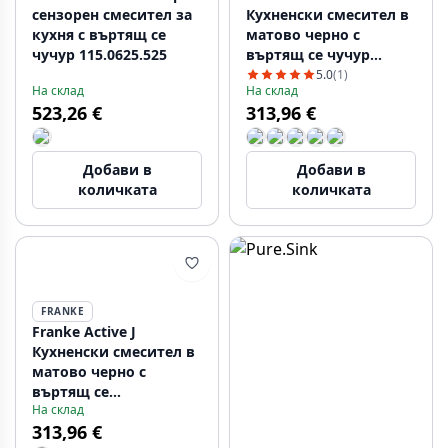
сензорен смесител за
Кухненски смесител в
кухня с въртящ се
матово черно с
чучур 115.0625.525
въртящ се чучур
115.0653.371
5.0
(1)
На склад
На склад
523,26 €
313,96 €
Добави в
Добави в
количката
количката
FRANKE
Franke Active J
Кухненски смесител в
матово черно с
въртящ се
На склад
чучур115.0653.398
313,96 €