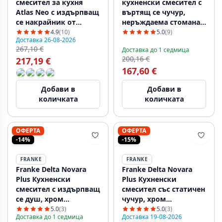
смесител за кухня
кухненски смесител с
Atlas Neo с издърпващ
въртящ се чучур,
се накрайник от
неръждаема стомана
неръждаема стомана
115.0569.290
4.9
(10)
5.0
(9)
Доставка 26-08-2026
115.0521.438
267,10 €
Доставка до 1 седмица
200,16 €
217,19 €
167,60 €
Добави в
Добави в
количката
количката
ОФЕРТА
ОФЕРТА
-14%
-15%
FRANKE
FRANKE
Franke Delta Novara
Franke Delta Novara
Plus Кухненски
Plus Кухненски
смесител с издърпващ
смесител със статичен
се душ, хром
чучур, хром
115.0347.111
115.0347.142
5.0
(3)
5.0
(3)
Доставка до 1 седмица
Доставка 19-08-2026