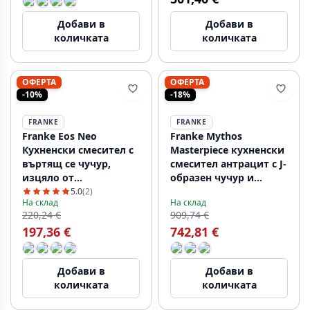
Добави в
Добави в
количката
количката
ОФЕРТА
ОФЕРТА
-10%
-18%
FRANKE
FRANKE
Franke Eos Neo
Franke Mythos
Кухненски смесител с
Masterpiece кухненски
въртящ се чучур,
смесител антрацит с J-
изцяло от
образен чучур и
неръждаема стомана
изтеглящ се
5.0
(2)
На склад
На склад
115.0590.044
разпръсквач -
220,24 €
909,74 €
115.0711.555
197,36 €
742,81 €
Добави в
Добави в
количката
количката