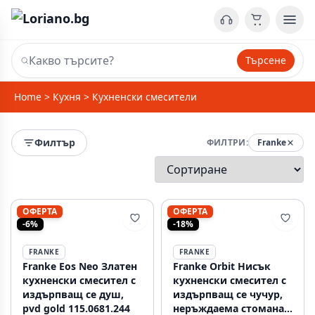
Търсене
Home
>
Кухня
>
Кухненски смесители
Филтър
ФИЛТРИ:
Franke
ОФЕРТА
ОФЕРТА
-6%
-18%
FRANKE
FRANKE
Franke Eos Neo Златен
Franke Orbit Нисък
кухненски смесител с
кухненски смесител с
издърпващ се душ,
издърпващ се чучур,
pvd gold 115.0681.244
неръждаема стомана