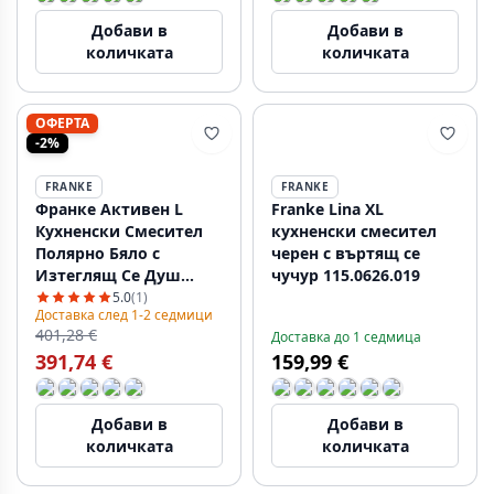
Добави в
Добави в
количката
количката
ОФЕРТА
-2%
FRANKE
FRANKE
Франке Активен L
Franke Lina XL
Кухненски Смесител
кухненски смесител
Полярно Бяло с
черен с въртящ се
Изтеглящ Се Душ
чучур 115.0626.019
115.0653.387
5.0
(1)
Доставка след 1-2 седмици
401,28 €
Доставка до 1 седмица
391,74 €
159,99 €
Добави в
Добави в
количката
количката