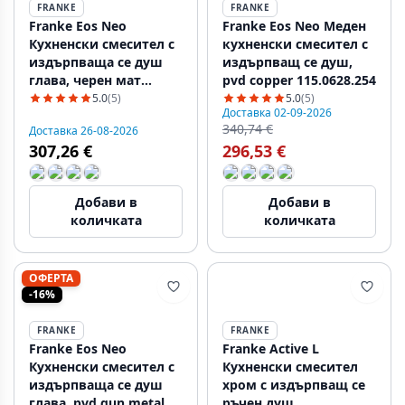
FRANKE
FRANKE
Franke Eos Neo
Franke Eos Neo Меден
Кухненски смесител с
кухненски смесител с
издърпваща се душ
издърпващ се душ,
глава, черен мат
pvd copper 115.0628.254
115.0613.671
5.0
(5)
5.0
(5)
Доставка 02-09-2026
340,74 €
Доставка 26-08-2026
307,26 €
296,53 €
Добави в
Добави в
количката
количката
ОФЕРТА
-16%
FRANKE
FRANKE
Franke Eos Neo
Franke Active L
Кухненски смесител с
Кухненски смесител
издърпваща се душ
хром с издърпващ се
глава, pvd gun metal
ръчен душ