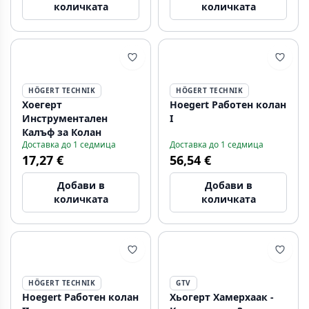
количката
количката
HÖGERT TECHNIK
HÖGERT TECHNIK
Хоегерт
Hoegert Работен колан
Инструментален
I
Калъф за Колан
Доставка до 1 седмица
Доставка до 1 седмица
17,27 €
56,54 €
Добави в
Добави в
количката
количката
HÖGERT TECHNIK
GTV
Hoegert Работен колан
Хьогерт Хамерхаак -