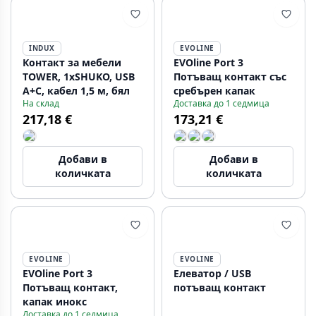
INDUX
EVOLINE
Контакт за мебели
EVOline Port 3
TOWER, 1xSHUKO, USB
Потъващ контакт със
A+C, кабел 1,5 м, бял
сребърен капак
На склад
Доставка до 1 седмица
217,18 €
173,21 €
Добави в
Добави в
количката
количката
EVOLINE
EVOLINE
EVOline Port 3
Елеватор / USB
Потъващ контакт,
потъващ контакт
капак инокс
Доставка до 1 седмица