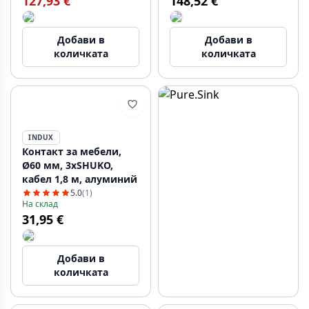
127,93 €
148,52 €
1,5 м, черно
Добави в
Добави в
количката
количката
INDUX
Контакт за мебели,
Ø60 мм, 3xSHUKO,
кабел 1,8 м, алуминий
5.0
(1)
На склад
31,95 €
Добави в
количката