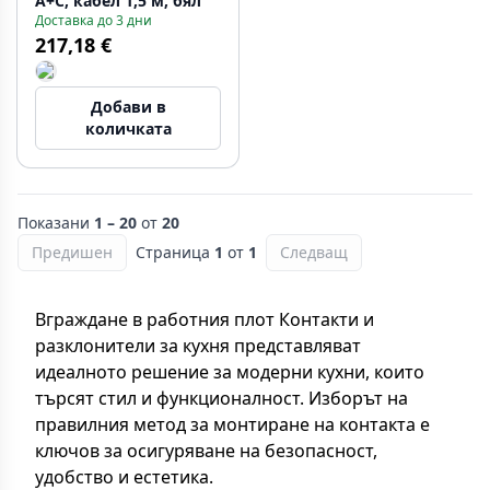
A+C, кабел 1,5 м, бял
Доставка до 3 дни
217,18 €
Добави в
количката
Показани
1 – 20
от
20
Предишен
Страница
1
от
1
Следващ
Вграждане в работния плот Контакти и
разклонители за кухня представляват
идеалното решение за модерни кухни, които
търсят стил и функционалност. Изборът на
правилния метод за монтиране на контакта е
ключов за осигуряване на безопасност,
удобство и естетика.