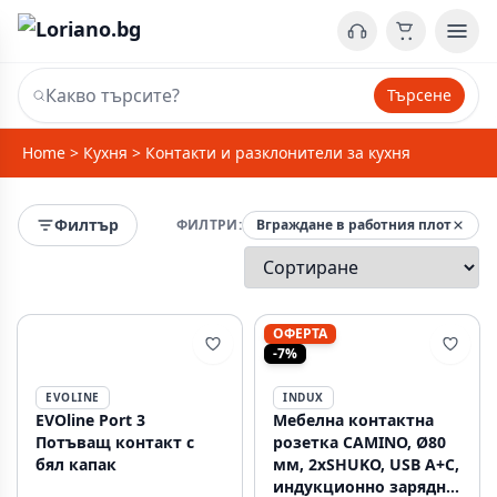
Търсене
Home
>
Кухня
>
Контакти и разклонители за кухня
Филтър
ФИЛТРИ:
Вграждане в работния плот
ОФЕРТА
-7%
EVOLINE
INDUX
EVOline Port 3
Мебелна контактна
Потъващ контакт с
розетка CAMINO, Ø80
бял капак
мм, 2xSHUKO, USB A+C,
индукционно зарядно