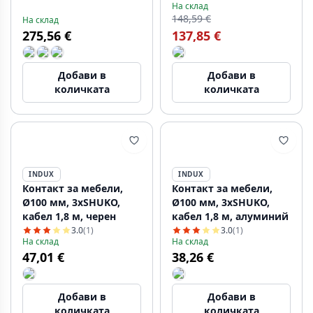
На склад
устройство 10 W,
148,59 €
На склад
кабел 1,5 м, черна
275,56 €
137,85 €
Добави в
Добави в
количката
количката
INDUX
INDUX
Контакт за мебели,
Контакт за мебели,
Ø100 мм, 3xSHUKO,
Ø100 мм, 3xSHUKO,
кабел 1,8 м, черен
кабел 1,8 м, алуминий
3.0
(1)
3.0
(1)
На склад
На склад
47,01 €
38,26 €
Добави в
Добави в
количката
количката