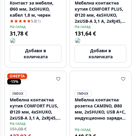
Контакт за мебели,
Мебелна контактна
Ø60 мм, 3xSHUKO,
кутия COMFORT PLUS,
кабел 1,8 м, черен
Ø120 мм, 4xSHUKO,
2xUSB-A 3,1 А, 2xRJ45,
5.0
(1)
На склад
На склад
индуктивно зарядно
31,78 €
131,64 €
устройство 5 W, кабел
1,5 м, бял
Добави в
Добави в
количката
количката
ОФЕРТА
-15%
INDUX
INDUX
Мебелна контактна
Мебелна контактна
кутия COMFORT PLUS,
розетка CAMINO, Ø80
Ø120 мм, 4xSHUKO,
мм, 2xSHUKO, USB A+C,
2xUSB-A 3,1 А, 2xRJ45,
индукционно зарядно
На склад
индуктивно зарядно
устройство 10 W,
151,08 €
На склад
устройство 5 W, кабел
кабел 1,5 м, бяла