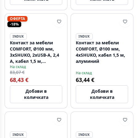
ОФЕРТА
-18%
INDUX
INDUX
Контакт за мебели
Контакт за мебели
COMFORT, Ø100 мм,
COMFORT, Ø100 мм,
3xSHUKO, 2xUSB-A, 2,4
4xSHUKO, кабел 1,5 м,
А, кабел 1,5 м,
алуминий
На склад
алуминий
83,07 €
На склад
68,43 €
63,44 €
Добави в
Добави в
количката
количката
INDUX
INDUX