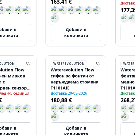
€
163,41 €
бял T
Доставк
177,3
обави в
Добави в
личката
количката
OLUTION
WATEREVOLUTION
WATER
lution Flow
Waterevolution Flow
Watere
нен мивков
сифон за фонтан от
фонта
 с
неръждаема стомана
медно
рвен сензор
T1101AIE
T1101
след 4-5 седмици
Доставка 20-08-2026
Доставк
олта, матово
€
180,88 €
268,2
110EEPR
обави в
Добави в
личката
количката