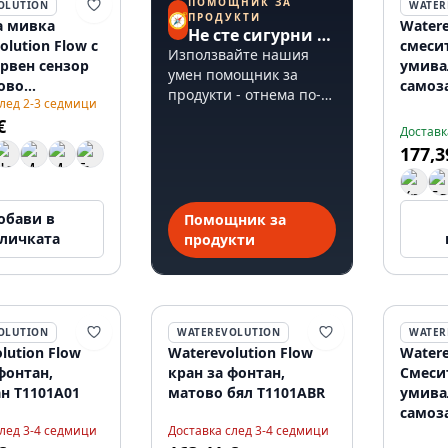
ПОМОЩНИК ЗА
OLUTION
WATER
🧭
ПРОДУКТИ
а мивка
Watere
Не сте сигурни откъде да започнете?
olution Flow с
смеси
Използвайте нашия
рвен сензор
умива
умен помощник за
ово
самоз
продукти - отнема по-
след 2-3 седмици
ане, матово
механ
малко от 60 секунди.
€
118EEPR
черно
Доставк
177,3
обави в
Помощник за
личката
продукти
OLUTION
WATEREVOLUTION
WATER
lution Flow
Waterevolution Flow
Watere
фонтан,
кран за фонтан,
Смеси
н T1101A01
матово бял T1101ABR
умива
самоз
след 3-4 седмици
Доставка след 3-4 седмици
механ