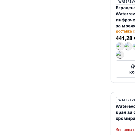
WATEREV
Вграден
Waterrev
инфраче
за мреж
Доставка 
захранв
441,28 
черна T
Д
ко
WATEREV
Waterevo
кран за 
хромира
Доставка 