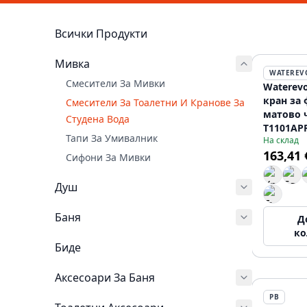
Всички Продукти
Мивка
WATEREV
Смесители За Мивки
Waterevo
кран за 
Смесители За Тоалетни И Кранове За
матово 
Студена Вода
T1101AP
Тапи За Умивалник
На склад
163,41 
Сифони За Мивки
Душ
Баня
Д
ко
Биде
Аксесоари За Баня
PB