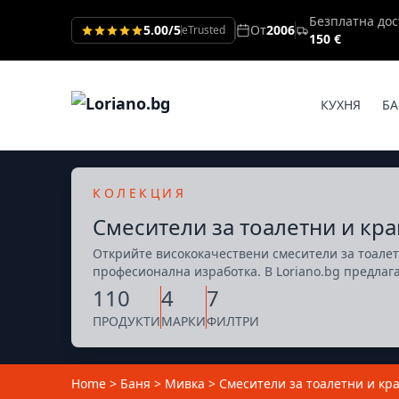
Безплатна дос
5.00/5
От
2006
eTrusted
150 €
КУХНЯ
БА
КОЛЕКЦИЯ
Смесители за тоалетни и кра
Открийте висококачествени смесители за тоалетн
професионална изработка. В Loriano.bg предлага
110
4
7
ПРОДУКТИ
МАРКИ
ФИЛТРИ
Home
>
Баня
>
Мивка
>
Смесители за тоалетни и кра