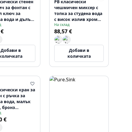
асически стенен
PB класически
ч за фонтан с
чешмичен миксер с
л ключ за
топка за студена вода
а вода и дълъг
с висок излив хром
д
На склад
кателен отвор
1208855652
 €
88,57 €
1208855622
Добави в
Добави в
количката
количката
сически кран за
 с ръчка за
а вода, малък
, бронз
д
5692
0 €