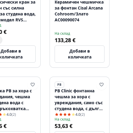
сически кран за
Керамичен чешмичка
н със силна
за фонтан Cisal Arcana
за студена вода,
Cohroom/Злато
 модел RVS
AC00090074
д
6903
0 €
На склад
133,28 €
Добави в
Добави в
количката
количката
PB
а PB за хора с
PB Clinic фонтанна
дания, чешма
чешма за хора с
дена вода с
увреждания, само със
 ръкохватка
студена вода, с дълга
1208956275
ръкохватка,
4.0
(2)
4.0
(2)
д
На склад
хромирана, нисък
6 €
53,63 €
модел 1208956276