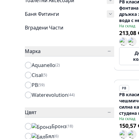
Тоалетни Аксесоари
PB класи
фонтана 
Баня Фитинги
дръжка 
вода с 
На склад
стомана
Вградени Части
213,08 
Марка
Д
ко
Aquanello
(2)
Cisal
(5)
PB
(59)
PB
Waterevolution
PB клас
(44)
чешмиче
силна ка
Цвят
студена 
На склад
излез RV
150,57 
Бронз
(18)
Бял
(6)