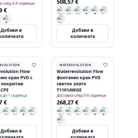
508,57 €
110TPBR
батерии, матово
а след 3-4 седмици
черен T110EBPR
9 €
Добави в
Добави в
количката
количката
EVOLUTION
WATEREVOLUTION
volution Flow
Waterrevolution Flow
нен кран PVD с
фонтанен кран PVD
 покритие
светло злато
ACPE
T1101AWGE
а до 1 седмица
Доставка след 5-6 седмици
7 €
268,27 €
Добави в
Добави в
количката
количката