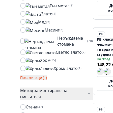
Гън метал
Д
(5)
ко
Злато
(4)
Мед
(6)
Месинг
(6)
PB
Неръждаема
PB клас
(20)
стомана
чешмичк
твърда 
Светло злато
(2)
студена 
На склад
кръгъл 
Хром
(35)
148,22 
12089532
Хром/ злато
(1)
Покажи още (1)
Д
ко
Метод за монтиране на
смесителя
Стена
(47)
PB