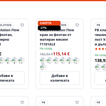
ОФЕРТА
OLUTION
WATEREVOLUTION
PB
-37%
lution Flow
Waterevolution Flow
PB кл
фонтан,
кран за фонтан от
чешми
черно
матиран месинг
лост k
R
T1101ALE
и дъл
На склад
неръж
€
115,14 €
120885
182,53 €
На скла
138,9
обави в
Добави в
личката
количката
PB
PB