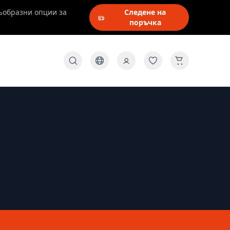
ъобразни опции за
Следене на
поръчка