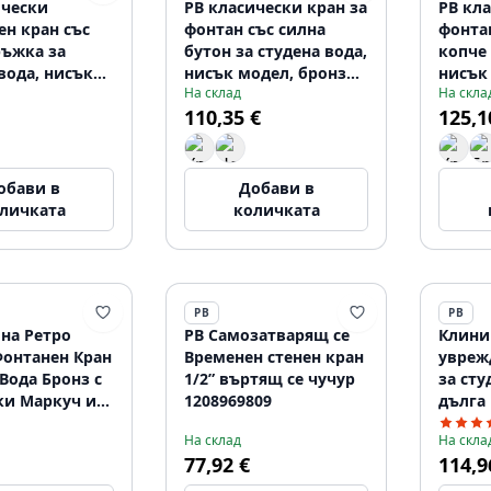
ически
PB класически кран за
PB кла
н кран със
фонтан със силна
фонта
ръжка за
бутон за студена вода,
копче 
вода, нисък
нисък модел, бронз
нисък
На склад
На скла
ром
1208956902
120895
110,35 €
125,1
01
обави в
Добави в
личката
количката
PB
PB
ина Ретро
PB Самозатварящ се
Клиник
Фонтанен Кран
Временен стенен кран
увреж
Вода Бронз с
1/2” въртящ се чучур
за сту
ки Маркуч и
1208969809
дълга
Дръжка
хром 
На склад
На скла
84
77,92 €
114,9