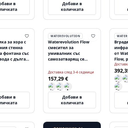
обави в
Добави в
личката
количката
WATEREVOLUTION
WATER
ка за хора с
Waterevolution Flow
Вград
ния стенна
смесител за
инфра
а фонтана със
умивалник със
от Wat
вода с дълга
самозатварящ се
Flow, 
Доставк
хром
хромиран T110TP01
мрежо
392,3
80
хром 
Доставка след 3-4 седмици
157,29 €
обави в
Добави в
личката
количката