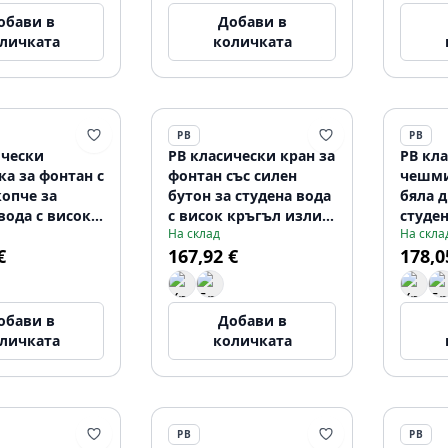
обави в
Добави в
личката
количката
PB
PB
ически
PB класически кран за
PB кл
а за фонтан с
фонтан със силен
чешми
копче за
бутон за студена вода
бяла 
вода с висок
с висок кръгъл излив
студен
На склад
На скла
излив бронз
RVS 1208953276
кръгъ
€
167,92 €
178,0
75
неръж
120895
обави в
Добави в
личката
количката
PB
PB