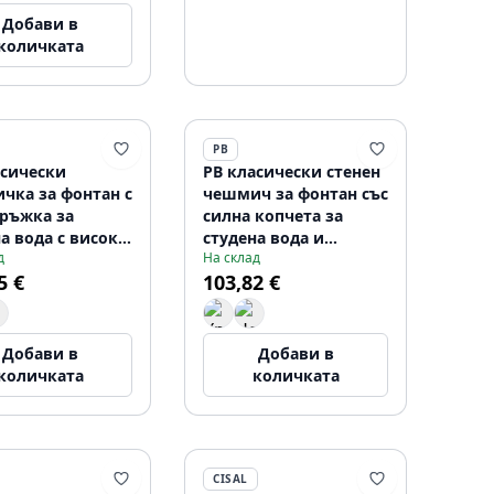
Добави в
количката
PB
асически
PB класически стенен
чка за фонтан с
чешмич за фонтан със
дръжка за
силна копчета за
а вода с висок
студена вода и
д
На склад
л изпускател от
въртящ се нос бронз
5 €
103,82 €
даема стомана
1208956897
3279
Добави в
Добави в
количката
количката
CISAL