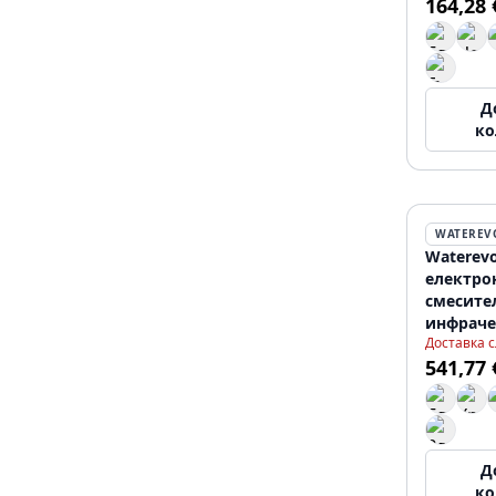
164,28 
Д
ко
WATEREV
Waterevo
електро
смесител
инфраче
Доставка 
на 230 в
541,77 
черен T
Д
ко