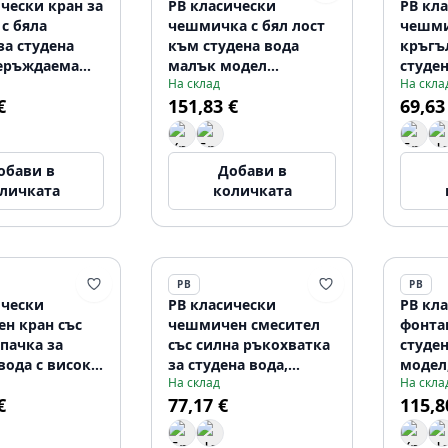
чески кран за
PB класически
PB кл
с бяла
чешмичка с бял лост
чешми
за студена
към студена вода
кръгъ
неръждаема
малък модел
студен
На склад
На скла
 1208853932
неръждаема стомана
изпус
€
151,83 €
69,63
1208854912
хром 
обави в
Добави в
личката
количката
PB
PB
ически
PB класически
PB кла
н кран със
чешмичен смесител
фонтан
пачка за
със силна ръкохватка
студен
вода с висок
за студена вода,
модел
На склад
На скла
S 1208855672
малък модел, хром
120885
€
77,17 €
115,8
1208855682