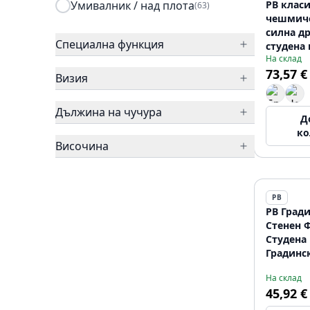
Умивалник / над плота
PB клас
(63)
чешмиче
силна д
Специална функция
студена 
На склад
модел х
73,57 €
12089569
Визия
Дължина на чучура
Д
ко
Височина
PB
PB Град
Стенен 
Студена 
Градинс
Кръгла 
На склад
12089697
45,92 €