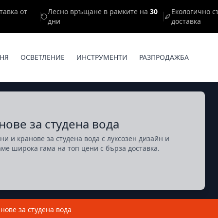
тавка от
Лесно връщане в рамките на
30
Екологично с
дни
доставка
НЯ
ОСВЕТЛЕНИЕ
ИНСТРУМЕНТИ
РАЗПРОДАЖБА
нове за студена вода
и и кранове за студена вода с луксозен дизайн и
ме широка гама на топ цени с бърза доставка.
нове за студена вода