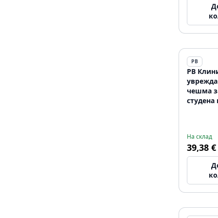
Д
ко
PB
PB Клини
уврежда
чешма з
студена 
дръжка 
12089562
На склад
39,38 €
Д
ко