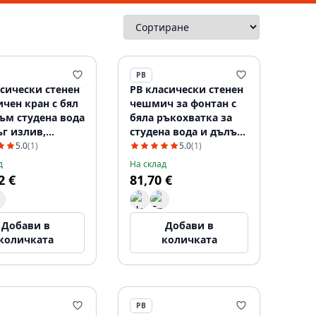
PB
асически стенен
PB класически стенен
чен кран с бял
чешмич за фонтан с
ъм студена вода
бяла ръкохватка за
ъг излив,
студена вода и дълъг
даема стомана
нос хром 1208853612
5.0
(1)
5.0
(1)
3572
д
На склад
2 €
81,70 €
Добави в
Добави в
количката
количката
PB