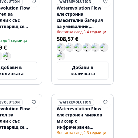
EVOLUTION
WATEREVOLUTION
volution Flow
Waterevolution Flow
тел за
електронна
лник със
смесителна батерия
атварящ се
за умивалник,
Доставка след 3-4 седмици
изъм, матово
инфрачервена, на
508,57 €
 T110TPPR
батерии, матово бяла
а до 1 седмица
T110EBBR
9 €
Добави в
Добави в
количката
количката
EVOLUTION
WATEREVOLUTION
volution Flow
Waterevolution Flow
тел за
електронен мивков
лник със
миксер с
атварящ се
инфрачервена
Доставка след 2-3 седмици
изъм, матово
технология на