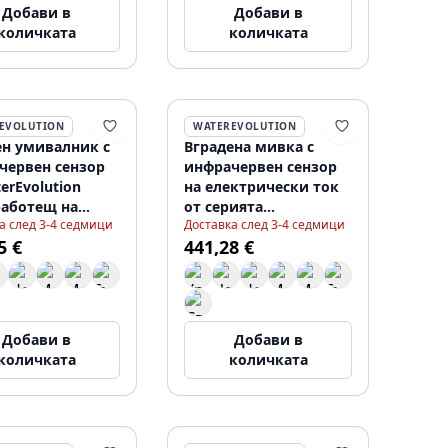
Добави в
Добави в
количката
количката
EVOLUTION
WATEREVOLUTION
ен умивалник с
Вградена мивка с
червен сензор
инфрачервен сензор
erEvolution
на електрически ток
работещ на
от серията
а след 3-4 седмици
Доставка след 3-4 седмици
во захранване,
Waterevolution Flow в
5 €
441,28 €
T118EE01
матово бяло T118EEBR
Добави в
Добави в
количката
количката