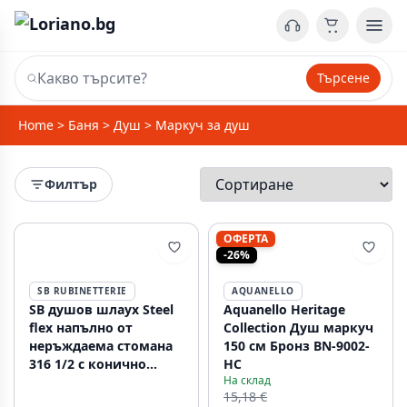
Търсене
Home
>
Баня
>
Душ
>
Маркуч за душ
Филтър
ОФЕРТА
-26%
SB RUBINETTERIE
AQUANELLO
SB душов шлаух Steel
Aquanello Heritage
flex напълно от
Collection Душ маркуч
неръждаема стомана
150 см Бронз BN-9002-
316 1/2 с конично
HC
На склад
свързване 1208955207
15,18 €