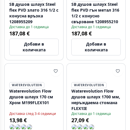
SB душов шлаух Steel
SB душов шлаух Steel
flex PVD злато 316 1/2 с
flex PVD гън метал 316
конусна връзка
1/2 с конусно
1208955209
свързване 1208955210
Доставка до 1 седмица
Доставка до 1 седмица
187,08 €
187,08 €
Добави в
Добави в
количката
количката
WATEREVOLUTION
WATEREVOLUTION
Waterevolution Flow
Waterevolution Flow
душов шлаух 170 см
душов шлаух 1700 мм,
Хром M199FLEX101
неръждаема стомана
FLEX1IE
Доставка след 3-4 седмици
Доставка до 1 седмица
13,98 €
27,09 €