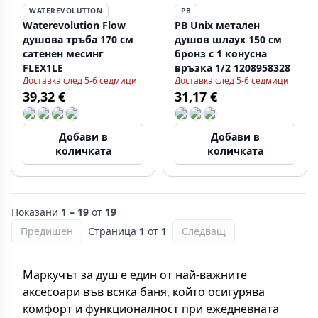
WATEREVOLUTION
PB
Waterevolution Flow
PB Unix метален
душова тръба 170 см
душов шлаух 150 см
сатенен месинг
бронз с 1 конусна
FLEX1LE
връзка 1/2 1208958328
Доставка след 5-6 седмици
Доставка след 5-6 седмици
39,32 €
31,17 €
Добави в
Добави в
количката
количката
Показани
1 – 19
от
19
Предишен
Страница
1
от
1
Следващ
Маркучът за душ е един от най-важните
аксесоари във всяка баня, който осигурява
комфорт и функционалност при ежедневната