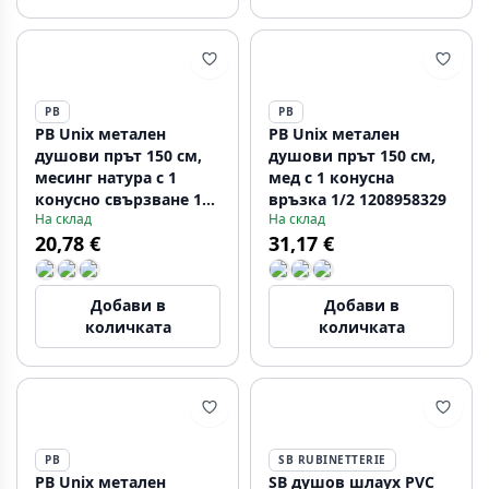
PB
PB
PB Unix метален
PB Unix метален
душови прът 150 см,
душови прът 150 см,
месинг натура с 1
мед с 1 конусна
конусно свързване 1/2
връзка 1/2 1208958329
На склад
На склад
1208958327
20,78 €
31,17 €
Добави в
Добави в
количката
количката
PB
SB RUBINETTERIE
PB Unix метален
SB душов шлаух PVC