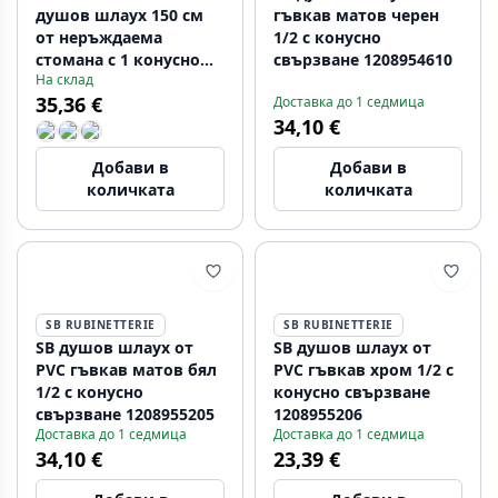
душов шлаух 150 см
гъвкав матов черен
от неръждаема
1/2 с конусно
стомана с 1 конусно
свързване 1208954610
На склад
свързване 1/2
35,36 €
Доставка до 1 седмица
1208958330
34,10 €
Добави в
Добави в
количката
количката
SB RUBINETTERIE
SB RUBINETTERIE
SB душов шлаух от
SB душов шлаух от
PVC гъвкав матов бял
PVC гъвкав хром 1/2 с
1/2 с конусно
конусно свързване
свързване 1208955205
1208955206
Доставка до 1 седмица
Доставка до 1 седмица
34,10 €
23,39 €