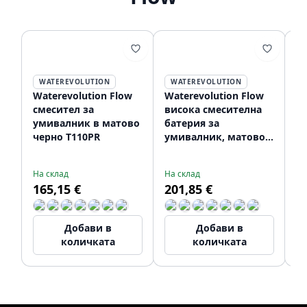
WATEREVOLUTION
WATEREVOLUTION
Waterevolution Flow
Waterevolution Flow
Wa
смесител за
висока смесителна
Вг
умивалник в матово
батерия за
у
черно T110PR
умивалник, матово
че
черна T115PR
T1
На склад
На склад
До
165,15 €
201,85 €
2
Добави в
Добави в
количката
количката