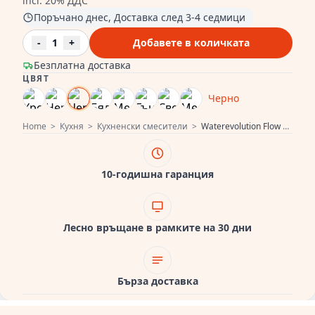
incl. 20% ДДС
Поръчано днес, Доставка след 3-4 седмици
-
1
+
Добавете в количката
Безплатна доставка
ЦВЯТ
Черно
Home
>
Кухня
>
Кухненски смесители
>
Waterevolution Flow 3-дупкова кухненски смесител с въртящ се чучур и връзка за филтрирана вода черен T152UPR
10-годишна гаранция
Лесно връщане в рамките на 30 дни
Бърза доставка