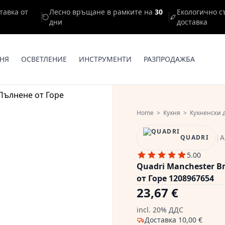
тавка от
Лесно връщане в рамките на
30
Екологично с
дни
доставка
НЯ
ОСВЕТЛЕНИЕ
ИНСТРУМЕНТИ
РАЗПРОДАЖБА
Home
>
Кухня
>
Кухненски 
|
А
QUADRI
5.00
Quadri Manchester В
от Горе 1208967654
23,67 €
incl. 20% ДДС
Доставка
10,00 €