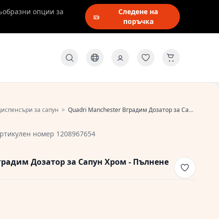
ъобразни опции за
Следене на
поръчка
диспенсъри за сапун
>
Quadri Manchester Вградим Дозатор за Сапун Хром - Пълнене от Горе 1208967654
ртикулен номер 1208967654
градим Дозатор за Сапун Хром - Пълнене