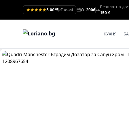
Безплатна дос
5.00/5
От
2006
eTrusted
150 €
КУХНЯ
БА