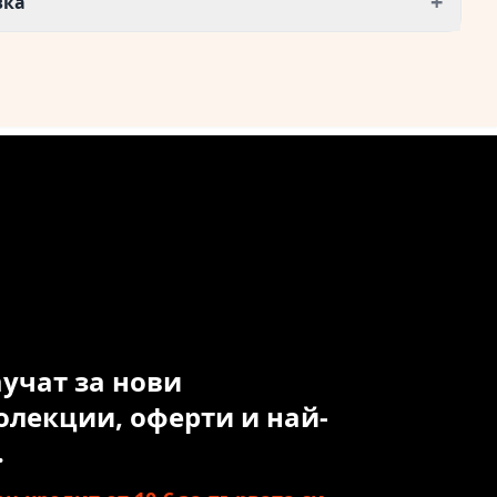
+
вка
аучат за нови
олекции, оферти и най-
.