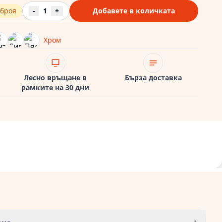
 броя
-
1
+
Добавете в количката
Хром
Лесно връщане в
Бърза доставка
рамките на 30 дни