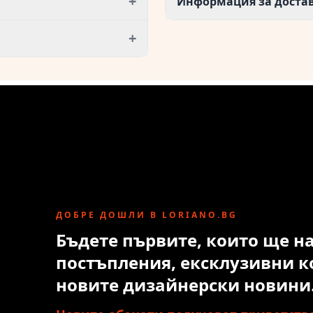
+
Информация за доста
+
ДОБРЕ ДОШЛИ В LORIANO.BG
Бъдете първите, които ще н
постъпления, ексклузивни к
новите дизайнерски новини