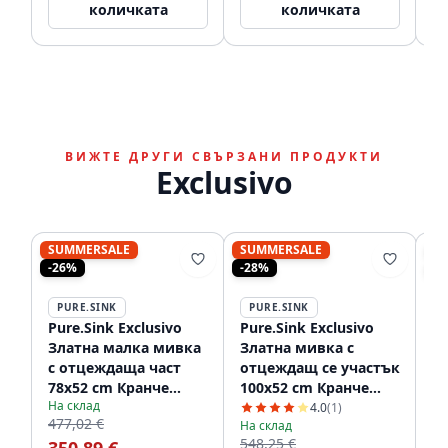
количката
количката
ВИЖТЕ ДРУГИ СВЪРЗАНИ ПРОДУКТИ
Exclusivo
SUMMERSALE
SUMMERSALE
S
-26%
-28%
-2
PURE.SINK
PURE.SINK
P
Pure.Sink Exclusivo
Pure.Sink Exclusivo
Pu
Златна малка мивка
Златна мивка с
З
с отцеждаща част
отцеждащ се участък
о
78x52 cm Кранче
100x52 cm Кранче
1
На склад
отляво PEX3478LT-60
вдясно PEX47100RT-60
от
4.0
(1)
477,02 €
На склад
На
548,25 €
54