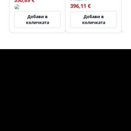
350,89 €
396,11 €
3
Добави в
Добави в
количката
количката