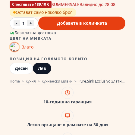
SUMMERSALE
Валидно до 28.08
Спестявате 189,10 €
Остават само няколко броя
-
1
+
Добавете в количката
Безплатна доставка
ЦВЯТ НА МИВКАТА
Злато
ПОЗИЦИЯ НА ГОЛЯМОТО КОРИТО
Десен
Ляв
Home
>
Кухня
>
Кухненски мивки
>
Pure.Sink Exclusivo Златна мивка 1,5 с отцеждащ се участък 100x52 cm Кран Tapwing ляво PEX3418100LT-60
10-годишна гаранция
Лесно връщане в рамките на 30 дни