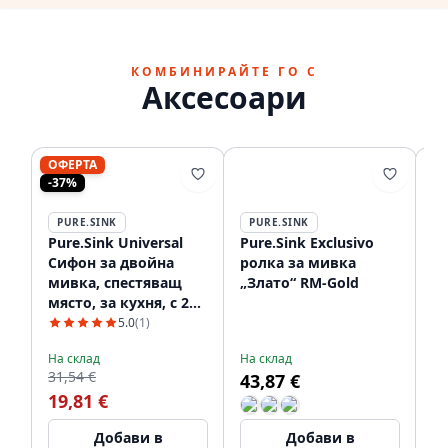
КОМБИНИРАЙТЕ ГО С
Аксесоари
ОФЕРТА
-37%
PURE.SINK
PURE.SINK
P
Pure.Sink Universal
Pure.Sink Exclusivo
Pu
Сифон за двойна
ролка за мивка
в
мивка, спестяващ
„Злато“ RM-Gold
к
място, за кухня, с 2
„З
връзки за
5.0
(1)
съдомиялна машина
На склад
На склад
На
WSTDSI-32
31,54 €
43,87 €
5
19,81 €
Добави в
Добави в