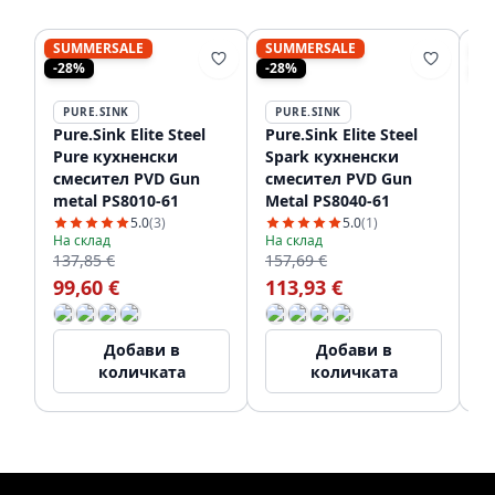
SUMMERSALE
SUMMERSALE
S
-28%
-28%
-2
PURE.SINK
PURE.SINK
P
Pure.Sink Elite Steel
Pure.Sink Elite Steel
Pu
Pure кухненски
Spark кухненски
Sp
смесител PVD Gun
смесител PVD Gun
с
metal PS8010-61
Metal PS8040-61
Me
чу
5.0
(3)
5.0
(1)
На склад
На склад
На
137,85 €
157,69 €
21
99,60 €
113,93 €
1
Добави в
Добави в
количката
количката