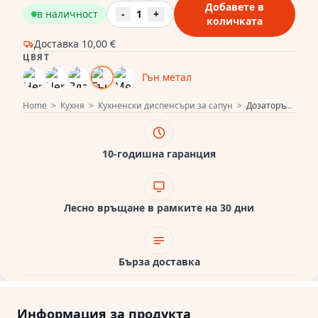
Добавете в
в наличност
-
1
+
количката
Доставка
10,00 €
ЦВЯТ
Гън метал
Home
>
Кухня
>
Кухненски диспенсъри за сапун
>
Дозаторът за сапун Pure.Sink Elite Steel Shine PVD Gun Metal PS9010-61
10-годишна гаранция
Лесно връщане в рамките на 30 дни
Бърза доставка
Информация за продукта