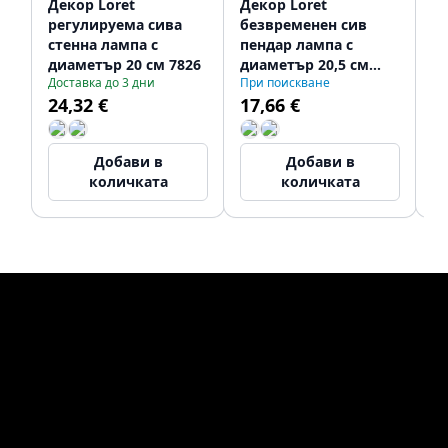
Декор Loret
Декор Loret
Де
регулируема сива
безвременен сив
б
стенна лампа с
пендар лампа с
в
диаметър 20 см 7826
диаметър 20,5 см
д
Доставка до 3 дни
При поискване
Пр
8854
97
24,32 €
17,66 €
3
Добави в
Добави в
количката
количката