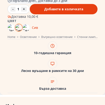
Поръчано днес, Доставка до 3 дни
-
1
+
Добавете в количката
Доставка
10,00 €
ЦВЯТ
Сив
Home
>
Осветление
>
Вътрешно осветление
>
Стенни лампи
>
Де
10-годишна гаранция
Лесно връщане в рамките на 30 дни
Бърза доставка