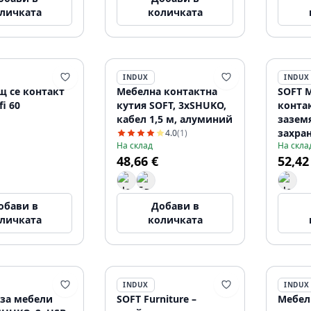
личката
количката
INDUX
INDUX
щ се контакт
Мебелна контактна
SOFT 
fi 60
кутия SOFT, 3xSHUKO,
контак
кабел 1,5 м, алуминий
зазем
захра
4.0
(1)
На склад
На скла
щепсе
48,66 €
52,42
обави в
Добави в
личката
количката
INDUX
INDUX
 за мебели
SOFT Furniture –
Мебел