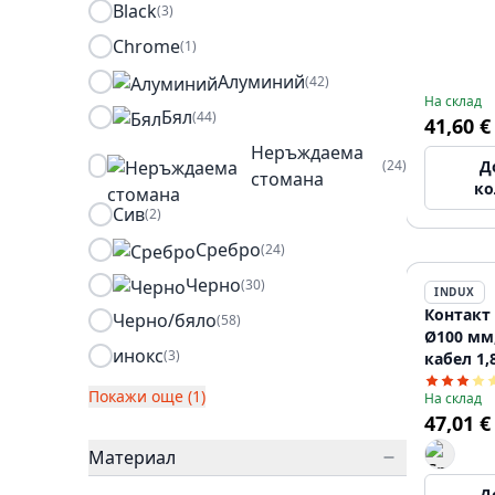
Black
(3)
Chrome
(1)
Алуминий
(42)
На склад
Бял
(44)
41,60 €
Неръждаема
(24)
Д
стомана
ко
Сив
(2)
Сребро
(24)
Черно
(30)
INDUX
Контакт 
Черно/бяло
(58)
Ø100 мм
инокс
(3)
кабел 1,
Покажи още (1)
На склад
47,01 €
Материал
Д