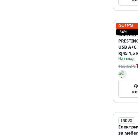
ОФЕРТА
INDUX
-34%
Контакт
PRESTIN
USB A+C,
RJ45 1,5 
На склад
165,92 €
Д
ко
INDUX
Електри
за мебел