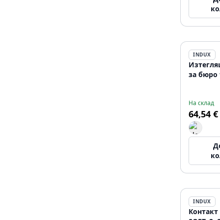
ко
INDUX
Изтегля
за бюро 
На склад
64,54 €
Д
ко
INDUX
Контакт