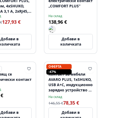
 COMFORT PLUS,
електрически контакт
мм, 4xSHUKO,
„COMFORT PLUS“
A 3,1 А, 2xRJ45,
д
На склад
тивно зарядно
127,93 €
138,96 €
ство 5 W, кабел
 €
 черно
Добави в
Добави в
количката
количката
ОФЕРТА
INDUX
-47%
лящ се
Контакт за мебели
рически контакт
AVARO PLUS, 1xSHUKO,
USB A+C, индукционно
д
зарядно устройство 5
 €
W, кабел 1,5 м, черен
На склад
78,35 €
146,55 €
Добави в
Добави в
количката
количката