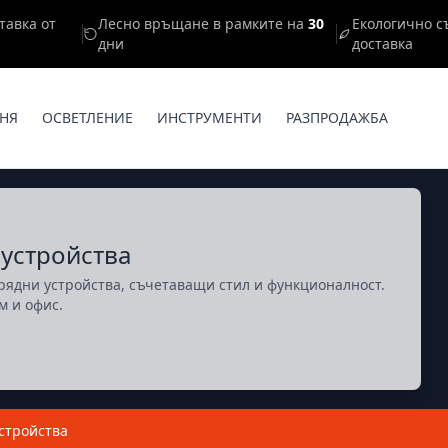
тавка от
Лесно връщане в рамките на
30
Екологично с
дни
доставка
НЯ
ОСВЕТЛЕНИЕ
ИНСТРУМЕНТИ
РАЗПРОДАЖБА
 устройства
рядни устройства, съчетаващи стил и функционалност.
м и офис.
стройства