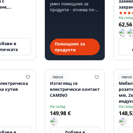
 с
заземя
умен помощник за
ане,
захра
продукти - отнема по-
ащ кабел с
щепсе
малко от 60 секунди.
На скла
 черна
62,56
обави в
Помощник за
личката
продукти
INDUX
INDUX
електрическа
Изтеглящ се
Мебел
на кутия
електрически контакт
розет
CAMINO
мм, 2x
индук
На склад
На скла
устрой
149,98 €
148,5
кабел 
обави в
Добави в