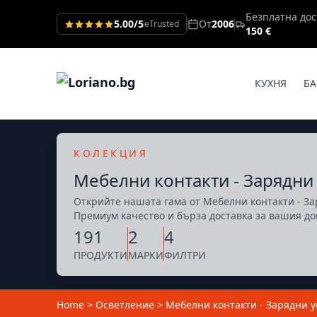
Безплатна дос
5.00/5
От
2006
eTrusted
150 €
КУХНЯ
БА
КОЛЕКЦИЯ
Мебелни контакти - Зарядни
Открийте нашата гама от Мебелни контакти - За
Премиум качество и бърза доставка за вашия до
191
2
4
ПРОДУКТИ
МАРКИ
ФИЛТРИ
Home
>
Осветление
>
Мебелни контакти - Зарядни у