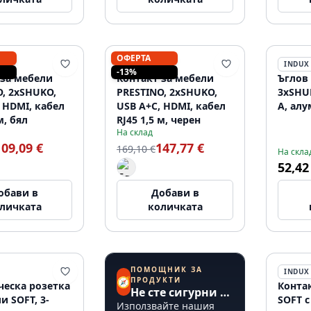
ОФЕРТА
INDUX
INDUX
-13%
 за мебели
Контакт за мебели
Ъглов
O, 2xSHUKO,
PRESTINO, 2xSHUKO,
3xSHUK
 HDMI, кабел
USB A+C, HDMI, кабел
A, ал
м, бял
RJ45 1,5 м, черен
На склад
109,09 €
147,77 €
169,10 €
На скла
52,42
обави в
Добави в
личката
количката
ПОМОЩНИК ЗА
INDUX
🧭
ПРОДУКТИ
ческа розетка
Конта
Не сте сигурни откъде да започнете?
и SOFT, 3-
SOFT с
Използвайте нашия