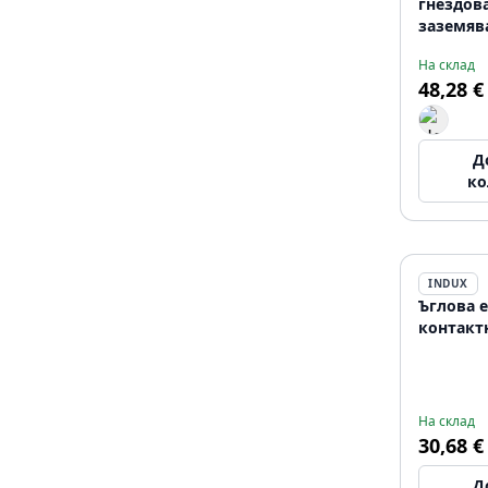
гнездова
заземяв
захранв
На склад
щепсел,
48,28 €
Д
ко
INDUX
Ъглова 
контакт
На склад
30,68 €
Д