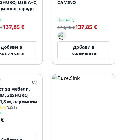
SHUKO, USB A+C,
CAMINO
ционно зарядно
ство 10 W,
д
На склад
1,5 м, черна
137,85 €
137,85 €
 €
148,36 €
Добави в
Добави в
количката
количката
т за мебели,
мм, 3xSHUKO,
1,8 м, алуминий
3.0
(1)
д
 €
Добави в