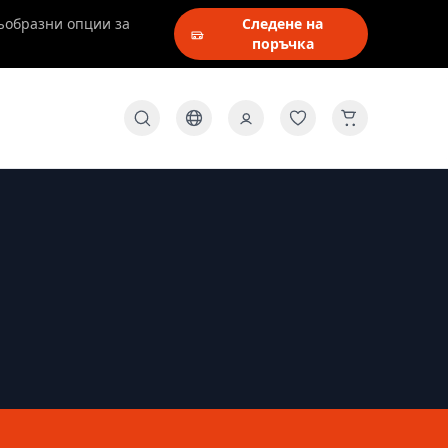
ъобразни опции за
Следене на
поръчка