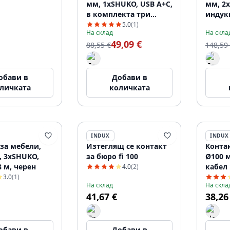
мм, 1xSHUKO, USB A+C,
мм, 2x
в комплекта три
индук
сменяеми модула
устрой
5.0
(1)
На склад
На скла
(USB-A, HDMI, RJ45),
кабел 
49,09 €
кабел 1,5 м, черен
88,55 €
148,59
обави в
Добави в
личката
количката
INDUX
INDUX
за мебели,
Изтеглящ се контакт
Контак
, 3xSHUKO,
за бюро fi 100
Ø100 
8 м, черен
кабел 
4.0
(2)
3.0
(1)
На склад
На скла
41,67 €
38,26
обави в
Добави в