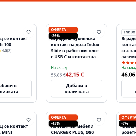
ОФЕРТА
INDUX
INDUX
-26%
щ се контакт
Вградена кухненска
Вград
fi 100
контактна доза Indux
контак
Slide в работния плот
със з
4.0
(2)
с USB C и контактна
зазем
доза, цвят
работн
На склад
На скла
неръждаема стомана
и конт
42,15 €
46,06
1208957391
56,86 €
неръж
120895
обави в
Добави в
личката
количката
ОФЕРТА
ОФЕРТ
INDUX
INDUX
-45%
-7%
щ се контакт
Контакт за мебели
Мебел
 MINI
CHARGER PLUS, Ø80
розет