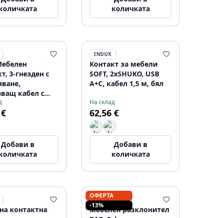
количката
количката
INDUX
Мебелен
Контакт за мебели
т, 3-гнезден с
SOFT, 2xSHUKO, USB
яване,
A+C, кабел 1,5 м, бял
нващ кабел с
д
На склад
л, алуминиев
 €
62,56 €
Добави в
Добави в
количката
количката
ОФЕРТА
INDUX
-13%
на контактна
Мебелен разклонител