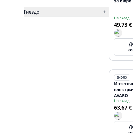
за бюро 
Гнездо
На склад
49,73 €
Д
ко
INDUX
Изтегля
електри
AVARO
На склад
63,67 €
Д
ко