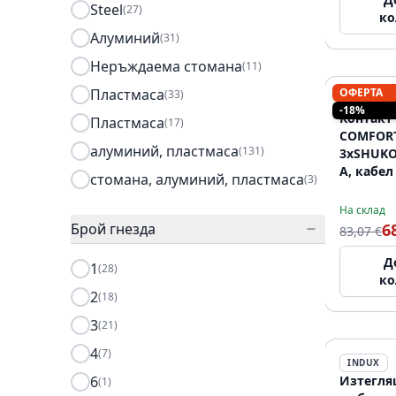
Steel
(27)
ко
Алуминий
(31)
Неръждаема стомана
(11)
Пластмаса
ОФЕРТА
(33)
INDUX
-18%
Контакт
Пластмаса
(17)
COMFORT
алуминий, пластмаса
(131)
3xSHUKO,
А, кабел 
стомана, алуминий, пластмаса
(3)
алумин
На склад
Брой гнезда
6
83,07 €
Д
1
(28)
ко
2
(18)
3
(21)
4
(7)
INDUX
6
Изтегля
(1)