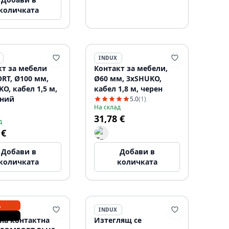
количката
INDUX
кт за мебели
Контакт за мебели,
RT, Ø100 мм,
Ø60 мм, 3xSHUKO,
O, кабел 1,5 м,
кабел 1,8 м, черен
ний
5.0
(1)
На склад
31,78 €
д
 €
Добави в
Добави в
количката
количката
А
INDUX
на контактна
Изтеглящ се