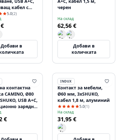
ване, USB A+C,
A+C, кабел 1,5 м,
нващ кабел с
черен
л, черен
5.0
(2)
д
На склад
 €
62,56 €
Добави в
Добави в
количката
количката
INDUX
на контактна
Контакт за мебели,
ка CAMINO, Ø80
Ø60 мм, 3xSHUKO,
SHUKO, USB A+C,
кабел 1,8 м, алуминий
ционно зарядно
5.0
(1)
д
На склад
ство 10 W,
2 €
31,95 €
1,5 м, бяла
Добави в
Добави в