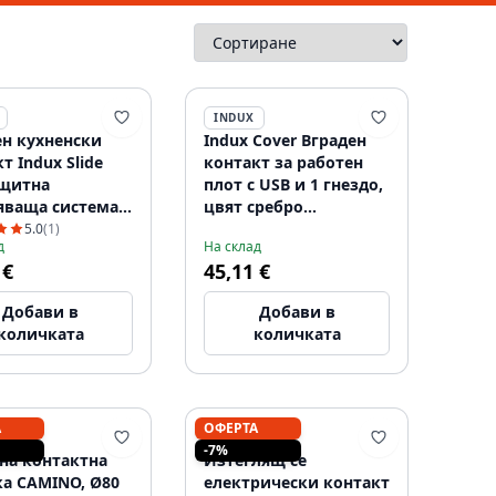
INDUX
ен кухненски
Indux Cover Вграден
т Indux Slide
контакт за работен
ащитна
плот с USB и 1 гнездо,
яваща система в
цвят сребро
ата плота с USB
1208957393
5.0
(1)
д
На склад
акт, цвят -
 €
45,11 €
даема стомана
7392
Добави в
Добави в
количката
количката
А
ОФЕРТА
INDUX
-7%
на контактна
Изтеглящ се
ка CAMINO, Ø80
електрически контакт