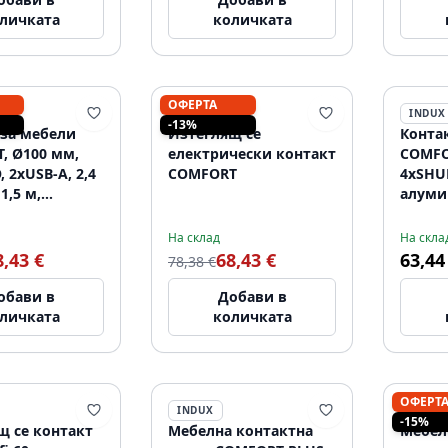
личката
количката
ОФЕРТА
INDUX
INDUX
-13%
 за мебели
Изтеглящ се
Конта
, Ø100 мм,
електрически контакт
COMFO
 2xUSB-A, 2,4
COMFORT
4xSHUK
1,5 м,
алуми
ий
На склад
На скла
8,43 €
68,43 €
63,44
78,38 €
обави в
Добави в
личката
количката
ОФЕРТ
INDUX
INDUX
-15%
щ се контакт
Мебелна контактна
Мебел