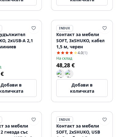
INDUX
 удължител
Контакт за мебели
O, 2xUSB-A 2,1
SOFT, 3xSHUKO, кабел
уминиев
1,5 м, черен
4.0
(1)
На склад
48,28 €
д
 €
Добави в
Добави в
количката
количката
INDUX
кт за мебели
Контакт за мебели
 2 гнезда със
SOFT, 2xSHUKO, USB