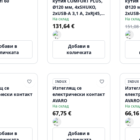
fi 60
кутия COMFORT PLUS,
кутия
Ø120 мм, 4xSHUKO,
Ø120 
2xUSB-A 3,1 А, 2xRJ45,
2xUSB-
На склад
На скла
индуктивно зарядно
индук
131,64 €
устройство 5 W, кабел
устрой
151,08
1,5 м, бял
1,5 м,
обави в
Добави в
личката
количката
INDUX
INDUX
щ се
Изтеглящ се
Изтег
чески контакт
електрически контакт
елект
AVARO
AVARO
На склад
На скла
67,75 €
66,16
обави в
Добави в
личката
количката