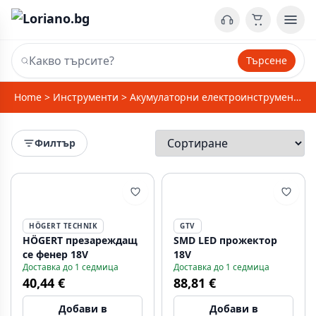
Търсене
Home
>
Инструменти
>
Акумулаторни електроинструменти
>
Филтър
HÖGERT TECHNIK
GTV
HÖGERT презареждащ
SMD LED прожектор
се фенер 18V
18V
Доставка до 1 седмица
Доставка до 1 седмица
40,44 €
88,81 €
Добави в
Добави в