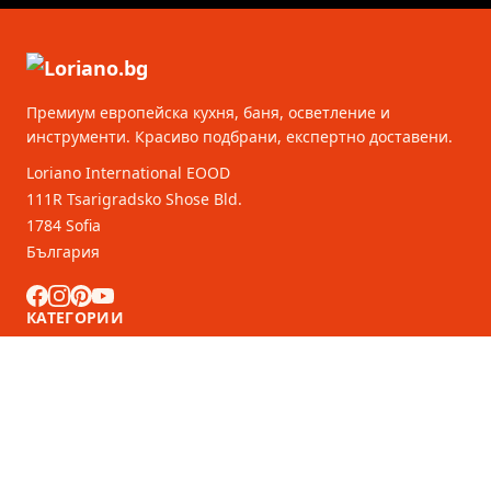
Премиум европейска кухня, баня, осветление и
инструменти. Красиво подбрани, експертно доставени.
Loriano International EOOD
111R Tsarigradsko Shose Bld.
1784 Sofia
България
КАТЕГОРИИ
ОБСЛУЖВАНЕ НА КЛИЕНТИ
B2B партньори
ПОВЕЧЕ ИНФОРМАЦИЯ