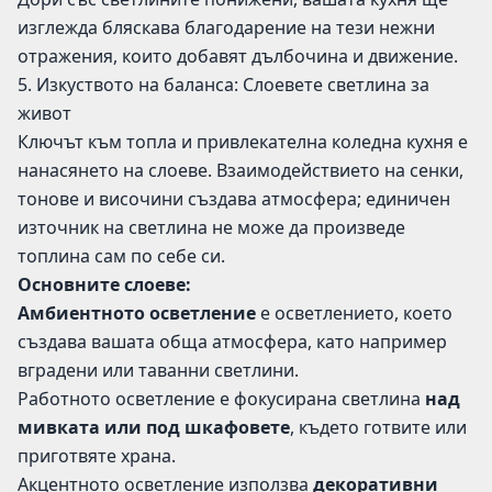
изглежда бляскава благодарение на тези нежни
отражения, които добавят дълбочина и движение.
5. Изкуството на баланса: Слоевете светлина за
живот
Ключът към топла и привлекателна коледна кухня е
нанасянето на слоеве. Взаимодействието на сенки,
тонове и височини създава атмосфера; единичен
източник на светлина не може да произведе
топлина сам по себе си.
Основните слоеве:
Амбиентното осветление
е осветлението, което
създава вашата обща атмосфера, като например
вградени или таванни светлини.
Работното осветление е фокусирана светлина
над
мивката или под шкафовете
, където готвите или
приготвяте храна.
Акцентното осветление използва
декоративни