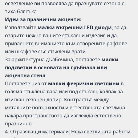
осветление ви позволява да празнувате сезона с
тиха блясъка.
Идеи за празнични акценти:
Използвайте
малки вътрешни LED диоди
, за да
озарите нежно вашите стъклени изделия и да
привлечете вниманието към отворените рафтове
или шкафове със стъклени врати.
За архитектурна дълбочина, поставете
малки
подсветки в основата на гръбнака или
акцентна стена
.
Поставете низ от
малки феерични светлини
в
голяма стъклена ваза или под стъклен колпак за
изискан сезонен допир. Контрастът между
металните повърхности и естествената светлина
накара пространството да изглежда естествено
празнично.
4. Отразяващи материали: Нека светлината работи