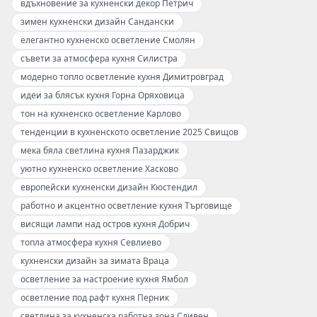
вдъхновение за кухненски декор Петрич
зимен кухненски дизайн Сандански
елегантно кухненско осветление Смолян
съвети за атмосфера кухня Силистра
модерно топло осветление кухня Димитровград
идеи за блясък кухня Горна Оряховица
тон на кухненско осветление Карлово
тенденции в кухненското осветление 2025 Свищов
мека бяла светлина кухня Пазарджик
уютно кухненско осветление Хасково
европейски кухненски дизайн Кюстендил
работно и акцентно осветление кухня Търговище
висящи лампи над остров кухня Добрич
топла атмосфера кухня Севлиево
кухненски дизайн за зимата Враца
осветление за настроение кухня Ямбол
осветление под рафт кухня Перник
светлина за кухненска работна зона Сливен