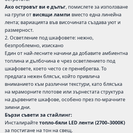
Ако островът ви е дълъг
, помислете за използване
на групи от
висящи лампи
вместо една линейна
лента; вариацията във височината създава уют и
размерност.
2. Осветление под шкафовете: нежно,
безпроблемно, изискано
Един от най-лесните начини да добавите амбиентна
топлина и дълбочина е чрез осветлението под
шкафовете, което често се пренебрегва. То
предлага нежен блясък, който привлича
вниманието към различни текстури, като блясъка
на мраморните плотове или зърнестата структура
на дървените шкафове, особено през по-мрачните
зимни дни.
Бързи съвети за стайлинг:
Инсталирайте
топло-бяли LED ленти (2700–3000K)
за постигане на тон на свещ.