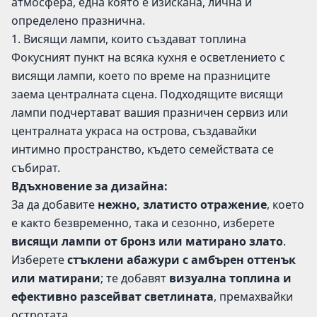
атмосфера, една която е изискана, лична и
определено празнична.
1. Висящи лампи, които създават топлина
Фокусният пункт на всяка кухня е осветлението с
висящи лампи, което по време на празниците
заема централната сцена. Подходящите висящи
лампи подчертават вашия празничен сервиз или
централната украса на острова, създавайки
интимно пространство, където семействата се
събират.
Вдъхновение за дизайна:
За да добавите
нежно, златисто отражение
, което
е както безвременно, така и сезонно, изберете
висящи лампи от бронз или матирано злато
.
Изберете
стъклени абажури с амбърен оттенък
или матирани
; те добавят
визуална топлина и
ефективно разсейват светлината
, премахвайки
остротата.