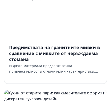
Предимствата на гранитните мивки в
сравнение с мивките от неръждаема
стомана
И двата материала предлагат вечна
привлекателност и отличителни характеристики.
Въпросът не е кой от тях е „по-добър“ в някакъв
абстрактен смисъл. Въпросът е ко…