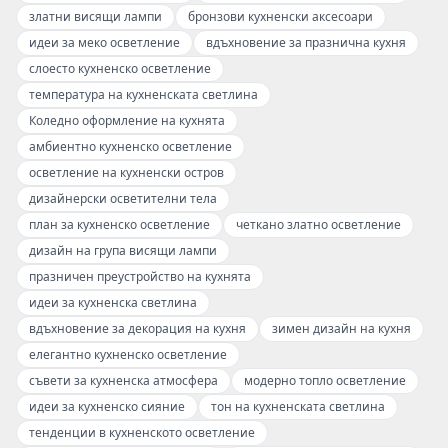
златни висящи лампи
бронзови кухненски аксесоари
идеи за меко осветление
вдъхновение за празнична кухня
слоесто кухненско осветление
температура на кухненската светлина
Коледно оформление на кухнята
амбиентно кухненско осветление
осветление на кухненски остров
дизайнерски осветителни тела
план за кухненско осветление
четкано златно осветление
дизайн на група висящи лампи
празничен преустройство на кухнята
идеи за кухненска светлина
вдъхновение за декорация на кухня
зимен дизайн на кухня
елегантно кухненско осветление
съвети за кухненска атмосфера
модерно топло осветление
идеи за кухненско сияние
тон на кухненската светлина
тенденции в кухненското осветление