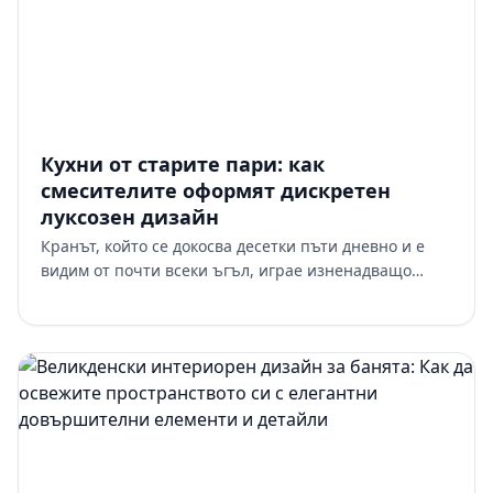
Кухни от старите пари: как
смесителите оформят дискретен
луксозен дизайн
Кранът, който се докосва десетки пъти дневно и е
видим от почти всеки ъгъл, играе изненадващо
централна роля в създаването на този дискретен
характер. Изборът н…