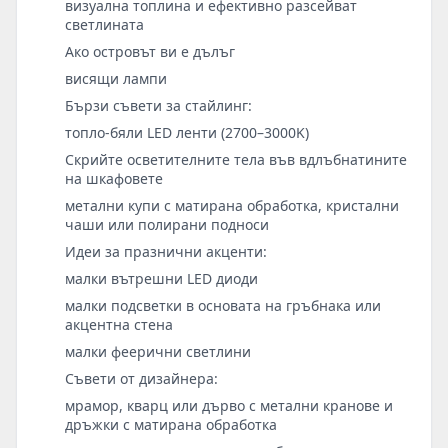
визуална топлина и ефективно разсейват
светлината
Ако островът ви е дълъг
висящи лампи
Бързи съвети за стайлинг:
топло-бяли LED ленти (2700–3000K)
Скрийте осветителните тела във вдлъбнатините
на шкафовете
метални купи с матирана обработка, кристални
чаши или полирани подноси
Идеи за празнични акценти:
малки вътрешни LED диоди
малки подсветки в основата на гръбнака или
акцентна стена
малки феерични светлини
Съвети от дизайнера:
мрамор, кварц или дърво с метални кранове и
дръжки с матирана обработка