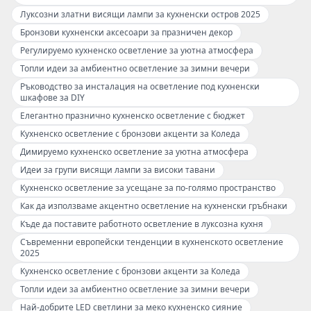
Луксозни златни висящи лампи за кухненски остров 2025
Бронзови кухненски аксесоари за празничен декор
Регулируемо кухненско осветление за уютна атмосфера
Топли идеи за амбиентно осветление за зимни вечери
Ръководство за инсталация на осветление под кухненски
шкафове за DIY
Елегантно празнично кухненско осветление с бюджет
Кухненско осветление с бронзови акценти за Коледа
Димируемо кухненско осветление за уютна атмосфера
Идеи за групи висящи лампи за високи тавани
Кухненско осветление за усещане за по-голямо пространство
Как да използваме акцентно осветление на кухненски гръбнаки
Къде да поставите работното осветление в луксозна кухня
Съвременни европейски тенденции в кухненското осветление
2025
Кухненско осветление с бронзови акценти за Коледа
Топли идеи за амбиентно осветление за зимни вечери
Най-добрите LED светлини за меко кухненско сияние