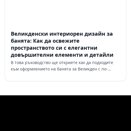
Великденски интериорен дизайн за
банята: Как да освежите
пространството си с елегантни
довършителни елементи и детайли
В това ръководство ще откриете как да подходите
към оформлението на банята за Великден с по-
елегантен и ориентиран към дизайна подход,
създавайки пространство, …