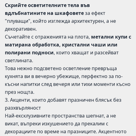
Скрийте осветителните тела във
вдлъбнатините на шкафовете
за ефект
"плуващи", който изглежда архитектурен, а не
декоративен.
Съчетайте с отраженията на плота,
метални купи с
матирана обработка, кристални чаши или
полирани подноси
, които хващат и разсейват
светлината.
Това нежно подсветено осветление превръща
кухнята ви в вечерно убежище, перфектно за по-
късни напитки след вечеря или тихи моменти късно
през нощта.
3. Акценти, които добавят празничен блясък без
разхвърляност
Най-ексклузивните пространства шепнат, а не
викат, въпреки изкушението да прекалим с
декорациите по време на празниците. Акцентното