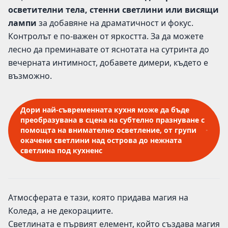
осветителни тела, стенни светлини или висящи
лампи
за добавяне на драматичност и фокус.
Контролът е по-важен от яркостта. За да можете
лесно да преминавате от яснотата на сутринта до
вечерната интимност, добавете димери, където е
възможно.
Дори най-съвременната кухня може да бъде
преобразувана в сцена на субтелно празнуване с
помощта на внимателно осветление, от групи
окачени светлини над острова до нежната
светлина под кухненс
Атмосферата е тази, която придава магия на
Коледа, а не декорациите.
Светлината е първият елемент, който създава магия