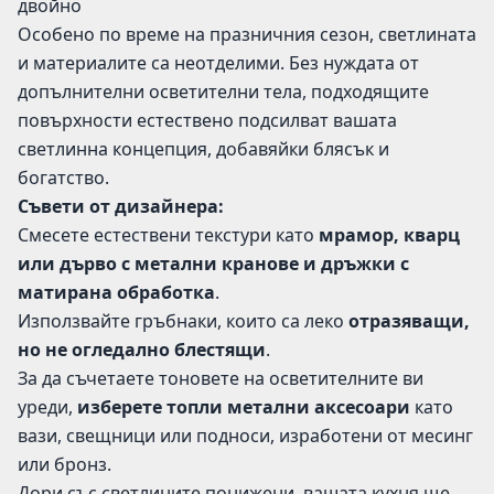
двойно
Особено по време на празничния сезон, светлината
и материалите са неотделими. Без нуждата от
допълнителни осветителни тела, подходящите
повърхности естествено подсилват вашата
светлинна концепция, добавяйки блясък и
богатство.
Съвети от дизайнера:
Смесете естествени текстури като
мрамор, кварц
или дърво с метални кранове и дръжки с
матирана обработка
.
Използвайте гръбнаки, които са леко
отразяващи,
но не огледално блестящи
.
За да съчетаете тоновете на осветителните ви
уреди,
изберете топли метални аксесоари
като
вази, свещници или подноси, изработени от месинг
или бронз.
Дори със светлините понижени, вашата кухня ще