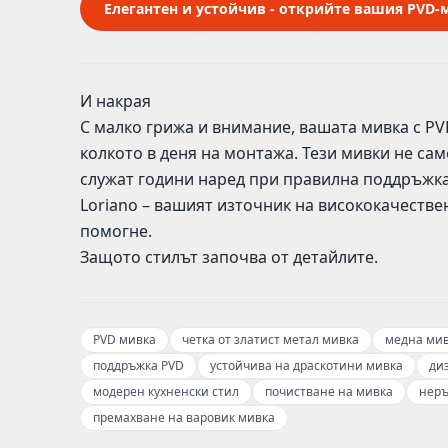
Елегантен и устойчив - открийте вашия PVD-
И накрая
С малко грижа и внимание, вашата мивка с P
колкото в деня на монтажа. Тези мивки не сам
служат години наред при правилна поддръжка
Loriano – вашият източник на висококачествен
помогне.
Защото стилът започва от детайлите.
PVD мивка
четка от златист метал мивка
медна ми
поддръжка PVD
устойчива на драскотини мивка
ди
модерен кухненски стил
почистване на мивка
неръ
премахване на варовик мивка