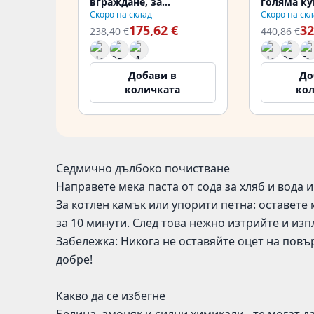
вграждане, за
голяма ку
Скоро на склад
Скоро на скл
вграждане в плот и за
разполож
175,62 €
32
монтаж върху плот
PCM341840
238,40 €
440,86 €
PCM840-61
Добави в
До
количката
ко
Седмично дълбоко почистване
Направете мека паста от сода за хляб и вода 
За котлен камък или упорити петна: оставете 
за 10 минути. След това нежно изтрийте и изп
Забележка: Никога не оставяйте оцет на повъ
добре!
Какво да се избегне