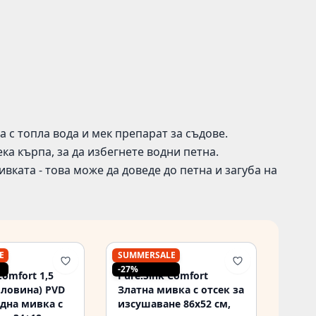
 с топла вода и мек препарат за съдове.
ка кърпа, за да избегнете водни петна.
ивката - това може да доведе до петна и загуба на
E
SUMMERSALE
PURE.SINK
-27%
Comfort 1,5
Pure.Sink Comfort
оловина) PVD
Златна мивка с отсек за
дна мивка с
изсушаване 86x52 см,