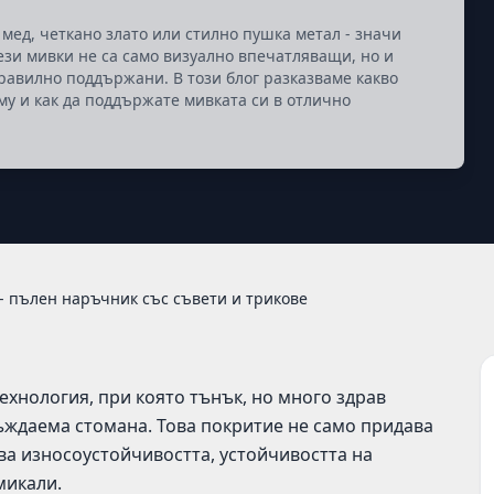
 мед, четкано злато или стилно пушка метал - значи
Тези мивки не са само визуално впечатляващи, но и
равилно поддържани. В този блог разказваме какво
му и как да поддържате мивката си в отлично
- пълен наръчник със съвети и трикове
технология, при която тънък, но много здрав
ъждаема стомана. Това покритие не само придава
ава износоустойчивостта, устойчивостта на
микали.