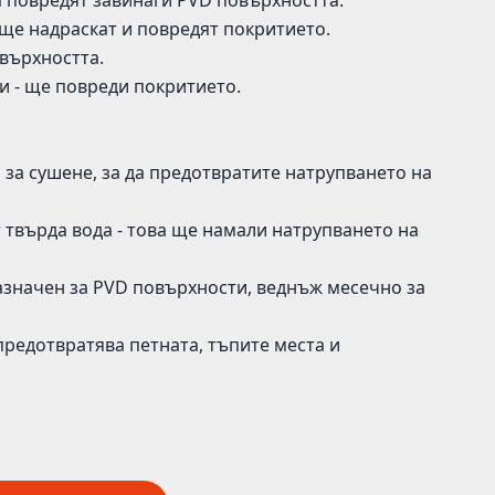
да повредят завинаги PVD повърхността.
 ще надраскат и повредят покритието.
върхността.
и - ще повреди покритието.
за сушене, за да предотвратите натрупването на
т твърда вода - това ще намали натрупването на
значен за PVD повърхности, веднъж месечно за
предотвратява петната, тъпите места и