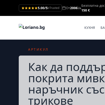
Безплатна дос
5.00/5
От
2006
eTrusted
150 €
КУХНЯ
БА
АРТИКУЛ
Как да поддъ
покрита мивк
наръчник със
трикове