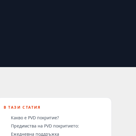
В ТАЗИ СТАТИЯ
Какво е PVD покритие?
Предимства на PVD покритието:
Ежедневна поддръжка