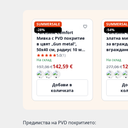
SUMMERSALE
SUMMERSAL
PURE.SINK
PURE.SINK
-28%
-54%
Pure.Sink Comfort
Pure.Sink 
Мивка с PVD покритие
златна ми
в цвят „Gun metal“,
за вгражд
50x40 см, радиус 10 мм,
вграждане
за вграждане, за
монтаж в
5.0
(1)
На склад
На склад
вграждане в плот и за
PCM3440-6
142,59 €
12
монтаж върху плот
197,36 €
277,06 €
PCM5040-61
Добави в
До
количката
ко
Предимства на PVD покритието: