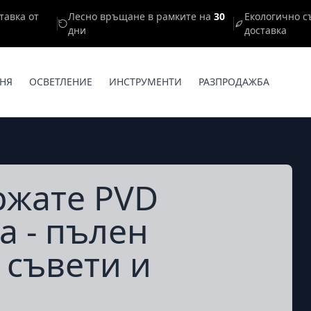
тавка от
Лесно връщане в рамките на
30
Екологично с
дни
доставка
НЯ
ОСВЕТЛЕНИЕ
ИНСТРУМЕНТИ
РАЗПРОДАЖБА
ржате PVD
а - пълен
 съвети и