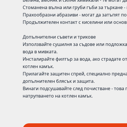
Белина, амоняк и силни химикали - те могат 
Стоманена вълна или груби гъби за търкане -
Прахообразни абразиви - могат да затъпят по
Продължителен контакт с киселини или основ
Допълнителни съвети и трикове
Използвайте сушилня за съдове или подложка 
вода в мивката.
Инсталирайте филтър за вода, ако страдате о
котлен камък.
Прилагайте защитен спрей, специално предна
допълнителен блясък и защита.
Винаги подсушавайте след почистване - това 
натрупването на котлен камък.