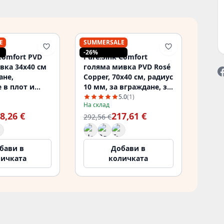
E
SUMMERSALE
PURE.SINK
-26%
Comfort PVD
Pure.Sink Comfort
вка 34x40 см
голяма мивка PVD Rosé
ане,
Copper, 70x40 см, радиус
 в плот и
10 мм, за вграждане, за
ърху плот
вграждане в плот и за
5.0
(1)
На склад
0
монтаж върху плот
8,26 €
217,61 €
PCM7040-62
292,56 €
бави в
Добави в
личката
количката