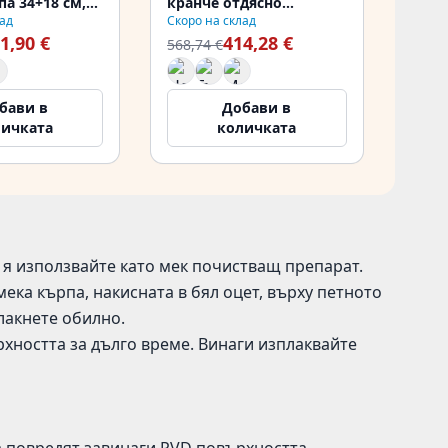
па 34+18 см,
кранче отдясно
ад
Скоро на склад
ена вляво
PCM5086RT-60
1,90 €
414,28 €
-62
568,74 €
бави в
Добави в
личката
количката
и я използвайте като мек почистващ препарат.
мека кърпа, накисната в бял оцет, върху петното
лакнете обилно.
рхността за дълго време. Винаги изплаквайте