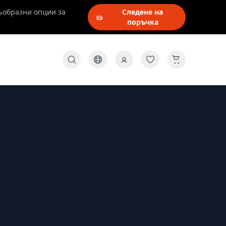
ъобразни опции за
Следене на
поръчка