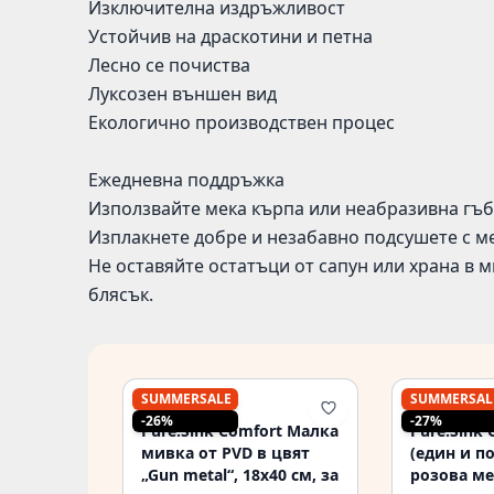
Изключителна издръжливост
Устойчив на драскотини и петна
Лесно се почиства
Луксозен външен вид
Екологично производствен процес
Ежедневна поддръжка
Използвайте мека кърпа или неабразивна гъба
Изплакнете добре и незабавно подсушете с ме
Не оставяйте остатъци от сапун или храна в м
блясък.
SUMMERSALE
SUMMERSAL
PURE.SINK
PURE.SINK
-26%
-27%
Pure.Sink Comfort Малка
Pure.Sink 
мивка от PVD в цвят
(един и п
„Gun metal“, 18x40 см, за
розова ме