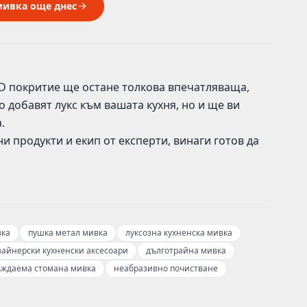
мивка още днес
VD покритие ще остане толкова впечатляваща,
о добавят лукс към вашата кухня, но и ще ви
.
и продукти и екип от експерти, винаги готов да
вка
пушка метал мивка
луксозна кухненска мивка
зайнерски кухненски аксесоари
дълготрайна мивка
ждаема стомана мивка
неабразивно почистване