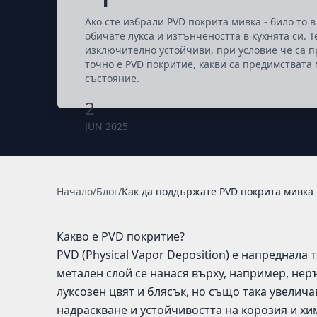
Ако сте избрали PVD покрита мивка - било то в
обичате лукса и изтънчеността в кухнята си. 
изключително устойчиви, при условие че са п
точно е PVD покритие, какви са предимствата 
състояние.
2
JUN 2025
Начало
/
Блог
/
Как да поддържате PVD покрита мивка 
Какво е PVD покритие?
PVD (Physical Vapor Deposition) е напреднала 
метален слой се нанася върху, например, нер
луксозен цвят и блясък, но също така увелич
надраскване и устойчивостта на корозия и хи