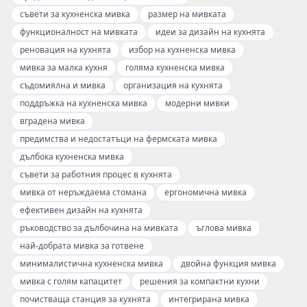
съвети за кухненска мивка
размер на мивката
функционалност на мивката
идеи за дизайн на кухнята
реновация на кухнята
избор на кухненска мивка
мивка за малка кухня
голяма кухненска мивка
съдомиялна и мивка
организация на кухнята
поддръжка на кухненска мивка
модерни мивки
вградена мивка
предимства и недостатъци на фермската мивка
дълбока кухненска мивка
съвети за работния процес в кухнята
мивка от неръждаема стомана
ергономична мивка
ефективен дизайн на кухнята
ръководство за дълбочина на мивката
ъглова мивка
най-добрата мивка за готвене
минималистична кухненска мивка
двойна функция мивка
мивка с голям капацитет
решения за компактни кухни
почистваща станция за кухнята
интегрирана мивка