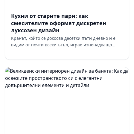
Кухни от старите пари: как
смесителите оформят дискретен
луксозен дизайн
Кранът, който се докосва десетки пъти дневно и е
видим от почти всеки ъгъл, играе изненадващо
централна роля в създаването на този дискретен
характер. Изборът н…