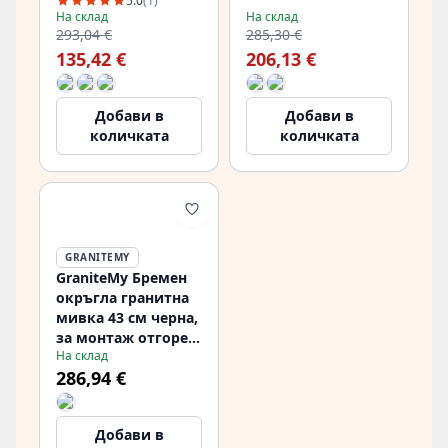
за вграждане в
с автоматичен сив
5.0
(1)
На склад
На склад
плот и за монтаж
метални сифон
293,04 €
285,30 €
върху плот
1208971908
135,42 €
206,13 €
PCM4040-60
Добави в
Добави в
количката
количката
GRANITEMY
GraniteMy Бремен
окръгла гранитна
мивка 43 см черна,
за монтаж отгоре и
На склад
отдолу, с отвор за
286,94 €
смесител и
автоматичен
щепсел от пушечно
Добави в
метал 1208971844