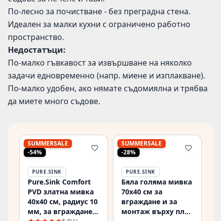
По-лесно за почистване - без преградна стена.
Идеален за малки кухни с ограничено работно
пространство.
Недостатъци:
По-малко гъвкавост за извършване на няколко
задачи едновременно (напр. миене и изплакване).
По-малко удобен, ако нямате съдомиялна и трябва
да миете много съдове.
SUMMERSALE
SUMMERSALE
-54%
-28%
PURE.SINK
PURE.SINK
Pure.Sink Comfort
Бяла голяма мивка
PVD златна мивка
70x40 см за
40x40 см, радиус 10
вграждане и за
мм, за вграждане,
монтаж върху плот