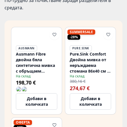
По-трудно за почистване заради разделителя в
средата.
SUMMERSALE
-28%
AUSMANN
PURE.SINK
Ausmann Fibre
Pure.Sink Comfort
двойна бяла
Двойна мивка от
синтетична мивка
неръждаема
с обръщаем
стомана 86x40 см –
На склад
На склад
отцедник 116x50
за вграждане, за
380,16 €
198,70 €
см 1208956794
вграждане на едно
274,67 €
ниво и за монтаж
върху плот
Добави в
Добави в
PCM404040-02
количката
количката
ОФЕРТА