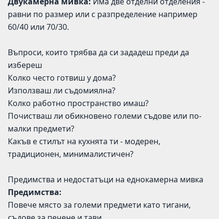
Двукамерна мивка:
Има две отделни отделения -
равни по размер или с разпределение например
60/40 или 70/30.
Въпроси, които трябва да си зададеш преди да
избереш
Колко често готвиш у дома?
Използваш ли съдомиялна?
Колко работно пространство имаш?
Почистваш ли обикновено големи съдове или по-
малки предмети?
Какъв е стилът на кухнята ти - модерен,
традиционен, минималистичен?
Предимства и недостатъци на еднокамерна мивка
Предимства:
Повече място за големи предмети като тигани,
съдове за печене и тави.