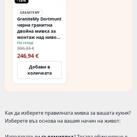
-18%
GRANITEMY
GraniteMy Dortmunt
черна гранитна
двойна мивка за
монтаж над нивото
На склад
на плота 76x48 см
300,33 €
1208957357
246,94 €
Добави в
количката
Как да изберете правилната мивка за вашата кухня?
Изберете въз основа на вашия начин на живот:
Използвате ли
съдомиялна
? Тогава обикновено е