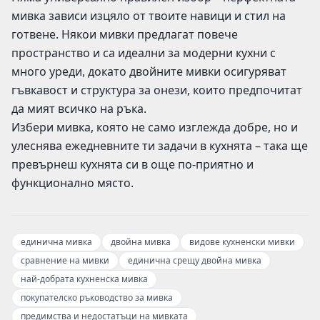
мивка зависи изцяло от твоите навици и стил на
готвене. Някои мивки предлагат повече
пространство и са идеални за модерни кухни с
много уреди, докато двойните мивки осигуряват
гъвкавост и структура за онези, които предпочитат
да мият всичко на ръка.
Избери мивка, която не само изглежда добре, но и
улеснява ежедневните ти задачи в кухнята – така ще
превърнеш кухнята си в още по-приятно и
функционално място.
единична мивка
двойна мивка
видове кухненски мивки
сравнение на мивки
единична срещу двойна мивка
най-добрата кухненска мивка
покупателско ръководство за мивка
предимства и недостатъци на мивката