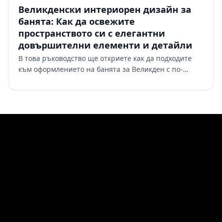
Великденски интериорен дизайн за
банята: Как да освежите
пространството си с елегантни
довършителни елементи и детайли
В това ръководство ще откриете как да подходите
към оформлението на банята за Великден с по-
елегантен и ориентиран към дизайна подход,
създавайки пространство, …