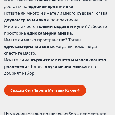
достатъчна
еднокамерна мивка
.
Готвите ли много и имате ли много съдове? Тогава
двукамерна мивка
е по-практична.
Миете ли често
големи съдове и купи
? Изберете
просторна
еднокамерна мивка
.
Имате ли малко пространство? Тогава
еднокамерна мивка
може да ви помогне да
спестите място.
Искате ли да
държите миенето и изплакването
разделени
? Тогава
двукамерна мивка
е по-
добрият избор.
Създай Сега Твоята Мечтана Кухня
Няма универсално правилен избор – перфектната