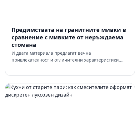
Предимствата на гранитните мивки в
сравнение с мивките от неръждаема
стомана
И двата материала предлагат вечна
привлекателност и отличителни характеристики.
Въпросът не е кой от тях е „по-добър“ в някакъв
абстрактен смисъл. Въпросът е ко…